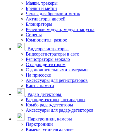
Маяки, трекеры
Брелки и метки
Чехлы для брелков и меток
Активаторы дверей
Блокираторы
Релейные модули, модули запуска
Сирены
Компоненты, разное
Видеорегистраторы
Видеорегистраторы в авто
Регистраторы зеркало
С радар-детектором
С дополнительными камерами
На присоске
Аксессуары для регистраторов
Карты памяти
Радар-детекторы
Радар-детекторы, антирадары
Комбо радар-детекторы
Аксессуары для радар-детекторов
Парктроники, камеры
Парктроники
Камеры универсальные