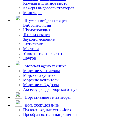
Камеры в штатное место
Камеры видеорегистраторов
Мониторы
Шумо и виброизоляция
Виброизоляция
Шумоизоляция
Теплоизоляция
Звукопоглощение
Антискрип
Мастики
Уплотнительные ленты
Другое
Морская аудио техника
Морские магнитолы
Морская акустика
Морские усилители
Морские сабвуферы
Аксессуары для морского звука
Портативные телевизоры
Доп. оборудование
Пуско-зарядные устройства
Преобразователи напряжения