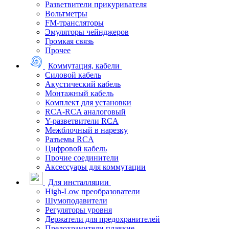
Разветвители прикуривателя
Вольтметры
FM-трансляторы
Эмуляторы чейнджеров
Громкая связь
Прочее
Коммутация, кабели
Силовой кабель
Акустический кабель
Монтажный кабель
Комплект для установки
RCA-RCA аналоговый
Y-разветвители RCA
Межблочный в нарезку
Разъемы RCA
Цифровой кабель
Прочие соединители
Аксессуары для коммутации
Для инсталляции
High-Low преобразователи
Шумоподавители
Регуляторы уровня
Держатели для предохранителей
Предохранители плавкие