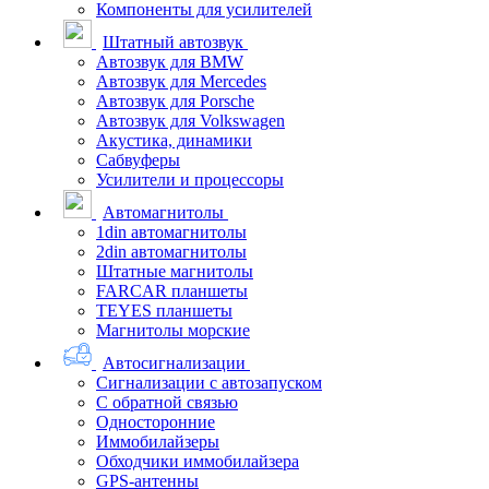
Компоненты для усилителей
Штатный автозвук
Автозвук для BMW
Автозвук для Mercedes
Автозвук для Porsche
Автозвук для Volkswagen
Акустика, динамики
Сабвуферы
Усилители и процессоры
Автомагнитолы
1din автомагнитолы
2din автомагнитолы
Штатные магнитолы
FARCAR планшеты
TEYES планшеты
Магнитолы морские
Автосигнализации
Сигнализации с автозапуском
С обратной связью
Односторонние
Иммобилайзеры
Обходчики иммобилайзера
GPS-антенны