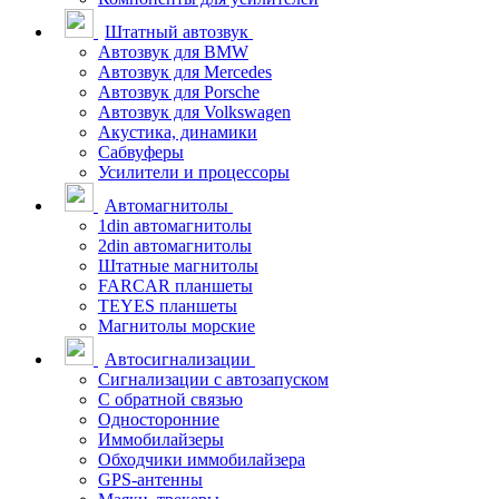
Штатный автозвук
Автозвук для BMW
Автозвук для Mercedes
Автозвук для Porsche
Автозвук для Volkswagen
Акустика, динамики
Сабвуферы
Усилители и процессоры
Автомагнитолы
1din автомагнитолы
2din автомагнитолы
Штатные магнитолы
FARCAR планшеты
TEYES планшеты
Магнитолы морские
Автосигнализации
Сигнализации с автозапуском
С обратной связью
Односторонние
Иммобилайзеры
Обходчики иммобилайзера
GPS-антенны