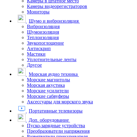
Камеры в штатное место
Камеры видеорегистраторов
Мониторы
Шумо и виброизоляция
Виброизоляция
Шумоизоляция
Теплоизоляция
Звукопоглощение
Антискрип
Мастики
Уплотнительные ленты
Другое
Морская аудио техника
Морские магнитолы
Морская акустика
Морские усилители
Морские сабвуферы
Аксессуары для морского звука
Портативные телевизоры
Доп. оборудование
Пуско-зарядные устройства
Преобразователи напряжения
Разветвители прикуривателя