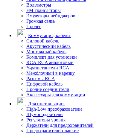
Вольтметры
FM-трансляторы
Эмуляторы чейнджеров
Громкая связь
Прочее
Коммутация, кабели
Силовой кабель
Акустический кабель
Монтажный кабель
Комплект для установки
RCA-RCA аналоговый
Y-разветвители RCA
Межблочный в нарезку
Разъемы RCA
Цифровой кабель
Прочие соединители
Аксессуары для коммутации
Для инсталляции
High-Low преобразователи
Шумоподавители
Регуляторы уровня
Держатели для предохранителей
Предохранители плавкие