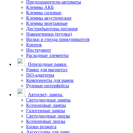
Предохранители-автоматы
Клеммы АКБ
Клеммы силовые
Клеммы акустические
Клеммы монтажные
Дистрибьюторы питания
Наконечники (втулки)
Вилки и гнезда прикуривателя
Крепеж
Инструмент
Расходные элементы
Переходные рамки
Рамки для магнитол
ISO-адаптеры
Компоненты для рамок
Рулевые интерфейсы
Автосвет, лампы
Светодиодные лампы
Ксеноновые лампы
Галогенные лампы
Светодиодные линзы
Ксеноновые линзы
Блоки розжига
Аксессуары для ламп