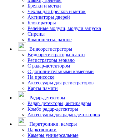
Маяки, трекеры
Брелки и метки
Чехлы для брелков и меток
Активаторы дверей
Блокираторы
Релейные модули, модули запуска
Сирены
Компоненты, разное
Видеорегистраторы
Видеорегистраторы в авто
Регистраторы зеркало
С радар-детектором
С дополнительными камерами
На присоске
Аксессуары для регистраторов
Карты памяти
Радар-детекторы
Радар-детекторы, антирадары
Комбо радар-детекторы
Аксессуары для радар-детекторов
Парктроники, камеры
Парктроники
Камеры универсальные