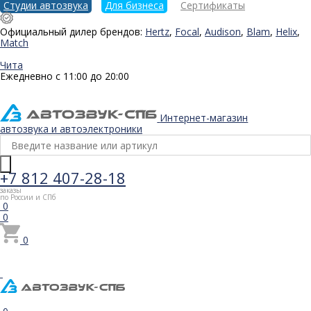
Студии автозвука
Для бизнеса
Сертификаты
Официальный дилер брендов:
Hertz
,
Focal
,
Audison
,
Blam
,
Helix
,
Match
Чита
Ежедневно с 11:00 до 20:00
Интернет-магазин
автозвука и автоэлектроники
+7 812 407-28-18
заказы
по России и СПб
0
0
0