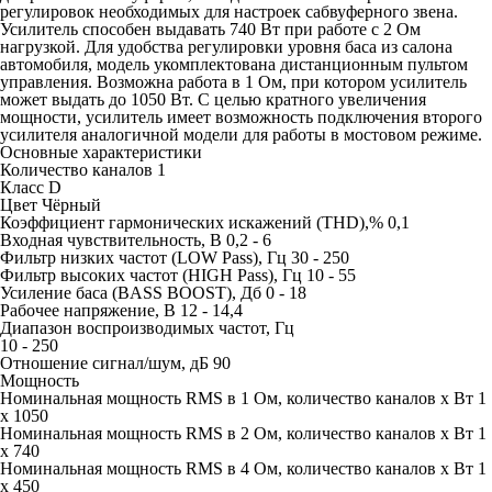
регулировок необходимых для настроек сабвуферного звена.
Усилитель способен выдавать 740 Вт при работе с 2 Ом
нагрузкой. Для удобства регулировки уровня баса из салона
автомобиля, модель укомплектована дистанционным пультом
управления. Возможна работа в 1 Ом, при котором усилитель
может выдать до 1050 Вт. С целью кратного увеличения
мощности, усилитель имеет возможность подключения второго
усилителя аналогичной модели для работы в мостовом режиме.
Основные характеристики
Количество каналов 1
Класс D
Цвет Чёрный
Коэффициент гармонических искажений (THD),% 0,1
Входная чувствительность, В 0,2 - 6
Фильтр низких частот (LOW Pass), Гц 30 - 250
Фильтр высоких частот (HIGH Pass), Гц 10 - 55
Усиление баса (BASS BOOST), Дб 0 - 18
Рабочее напряжение, В 12 - 14,4
Диапазон воспроизводимых частот, Гц
10 - 250
Отношение сигнал/шум, дБ 90
Мощность
Номинальная мощность RMS в 1 Ом, количество каналов х Вт 1
х 1050
Номинальная мощность RMS в 2 Ом, количество каналов х Вт 1
х 740
Номинальная мощность RMS в 4 Ом, количество каналов х Вт 1
х 450