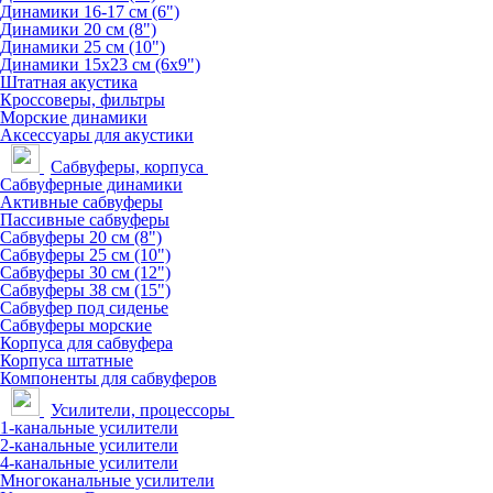
Динамики 16-17 см (6")
Динамики 20 см (8")
Динамики 25 см (10")
Динамики 15х23 см (6х9")
Штатная акустика
Кроссоверы, фильтры
Морские динамики
Аксессуары для акустики
Сабвуферы, корпуса
Сабвуферные динамики
Активные сабвуферы
Пассивные сабвуферы
Сабвуферы 20 см (8")
Сабвуферы 25 см (10")
Сабвуферы 30 см (12")
Сабвуферы 38 см (15")
Сабвуфер под сиденье
Сабвуферы морские
Корпуса для сабвуфера
Корпуса штатные
Компоненты для сабвуферов
Усилители, процессоры
1-канальные усилители
2-канальные усилители
4-канальные усилители
Многоканальные усилители