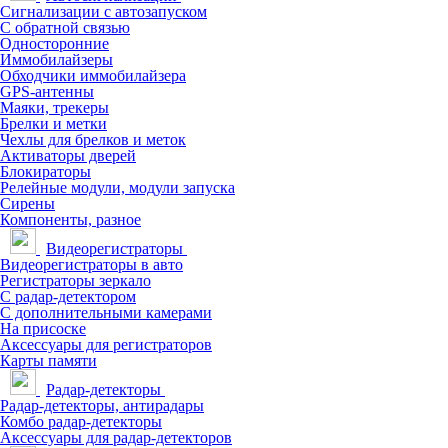
Сигнализации с автозапуском
С обратной связью
Односторонние
Иммобилайзеры
Обходчики иммобилайзера
GPS-антенны
Маяки, трекеры
Брелки и метки
Чехлы для брелков и меток
Активаторы дверей
Блокираторы
Релейные модули, модули запуска
Сирены
Компоненты, разное
Видеорегистраторы
Видеорегистраторы в авто
Регистраторы зеркало
С радар-детектором
С дополнительными камерами
На присоске
Аксессуары для регистраторов
Карты памяти
Радар-детекторы
Радар-детекторы, антирадары
Комбо радар-детекторы
Аксессуары для радар-детекторов