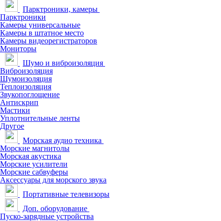
Парктроники, камеры
Парктроники
Камеры универсальные
Камеры в штатное место
Камеры видеорегистраторов
Мониторы
Шумо и виброизоляция
Виброизоляция
Шумоизоляция
Теплоизоляция
Звукопоглощение
Антискрип
Мастики
Уплотнительные ленты
Другое
Морская аудио техника
Морские магнитолы
Морская акустика
Морские усилители
Морские сабвуферы
Аксессуары для морского звука
Портативные телевизоры
Доп. оборудование
Пуско-зарядные устройства