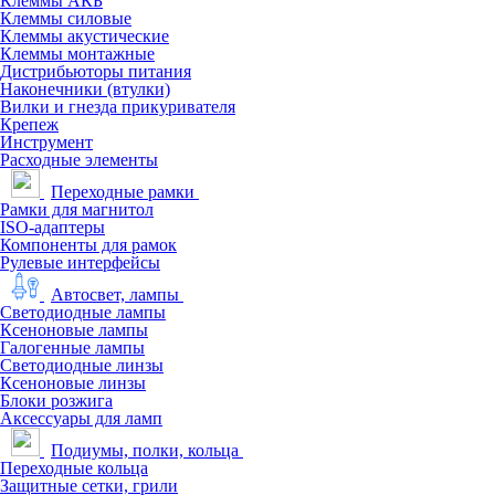
Клеммы АКБ
Клеммы силовые
Клеммы акустические
Клеммы монтажные
Дистрибьюторы питания
Наконечники (втулки)
Вилки и гнезда прикуривателя
Крепеж
Инструмент
Расходные элементы
Переходные рамки
Рамки для магнитол
ISO-адаптеры
Компоненты для рамок
Рулевые интерфейсы
Автосвет, лампы
Светодиодные лампы
Ксеноновые лампы
Галогенные лампы
Светодиодные линзы
Ксеноновые линзы
Блоки розжига
Аксессуары для ламп
Подиумы, полки, кольца
Переходные кольца
Защитные сетки, грили