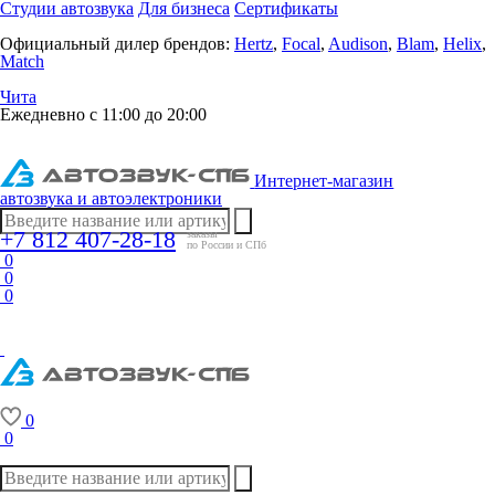
Студии автозвука
Для бизнеса
Сертификаты
Официальный дилер брендов:
Hertz
,
Focal
,
Audison
,
Blam
,
Helix
,
Match
Чита
Ежедневно с 11:00 до 20:00
Интернет-магазин
автозвука и автоэлектроники
+7 812 407-28-18
заказы
по России и СПб
0
0
0
0
0