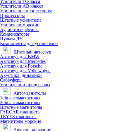
Усилители D класса
Усилители АВ класса
Усилители с процессором
Процессоры
Штатные усилители
Усилители морские
Аудио-интерфейсы
Конденсаторы
Пульты ДУ
Компоненты для усилителей
Штатный автозвук
Автозвук для BMW
Автозвук для Mercedes
Автозвук для Porsche
Автозвук для Volkswagen
Акустика, динамики
Сабвуферы
Усилители и процессоры
Автомагнитолы
1din автомагнитолы
2din автомагнитолы
Штатные магнитолы
FARCAR планшеты
TEYES планшеты
Магнитолы морские
Автосигнализации