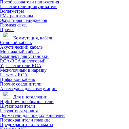
Преобразователи напряжения
Разветвители прикуривателя
Вольтметры
FM-трансляторы
Эмуляторы чейнджеров
Громкая связь
Прочее
Коммутация, кабели
Силовой кабель
Акустический кабель
Монтажный кабель
Комплект для установки
RCA-RCA аналоговый
Y-разветвители RCA
Межблочный в нарезку
Разъемы RCA
Цифровой кабель
Прочие соединители
Аксессуары для коммутации
Для инсталляции
High-Low преобразователи
Шумоподавители
Регуляторы уровня
Держатели для предохранителей
Предохранители плавкие
Предохранители-автоматы