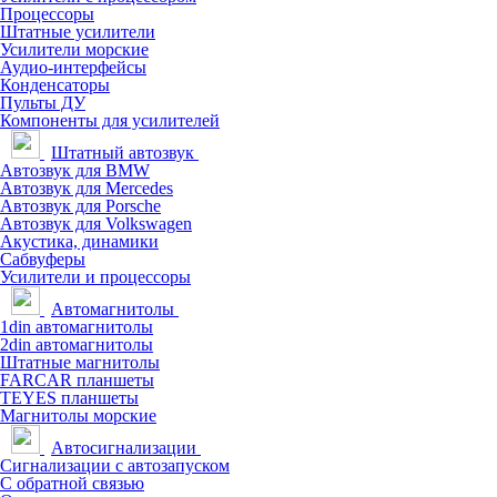
Процессоры
Штатные усилители
Усилители морские
Аудио-интерфейсы
Конденсаторы
Пульты ДУ
Компоненты для усилителей
Штатный автозвук
Автозвук для BMW
Автозвук для Mercedes
Автозвук для Porsche
Автозвук для Volkswagen
Акустика, динамики
Сабвуферы
Усилители и процессоры
Автомагнитолы
1din автомагнитолы
2din автомагнитолы
Штатные магнитолы
FARCAR планшеты
TEYES планшеты
Магнитолы морские
Автосигнализации
Сигнализации с автозапуском
С обратной связью