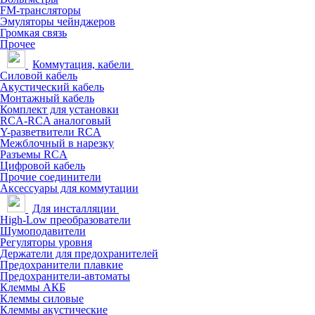
FM-трансляторы
Эмуляторы чейнджеров
Громкая связь
Прочее
Коммутация, кабели
Силовой кабель
Акустический кабель
Монтажный кабель
Комплект для установки
RCA-RCA аналоговый
Y-разветвители RCA
Межблочный в нарезку
Разъемы RCA
Цифровой кабель
Прочие соединители
Аксессуары для коммутации
Для инсталляции
High-Low преобразователи
Шумоподавители
Регуляторы уровня
Держатели для предохранителей
Предохранители плавкие
Предохранители-автоматы
Клеммы АКБ
Клеммы силовые
Клеммы акустические