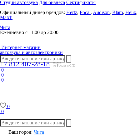
Студии автозвука
Для бизнеса
Сертификаты
Официальный дилер брендов:
Hertz
,
Focal
,
Audison
,
Blam
,
Helix
,
Match
Чита
Ежедневно с 11:00 до 20:00
Интернет-магазин
автозвука и автоэлектроники
+7 812 407-28-18
заказы
по России и СПб
0
0
0
0
0
Ваш город:
Чита