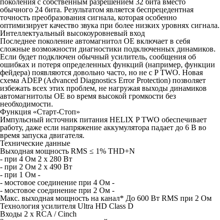
поколения с собственным разрешением 32 бита вместо
обычного 24 бита. Результатом является беспрецедентная
точность преобразования сигнала, которая особенно
оптимизирует качество звука при более низких уровнях сигнала.
Интеллектуальный высокоуровневый вход
Последнее поколение автомагнитол OE включает в себя
сложные возможности диагностики подключенных динамиков.
Если будет подключен обычный усилитель, сообщения об
ошибках и потеря определенных функций (например, функции
фейдера) появляются довольно часто, но не с P TWO. Новая
схема ADEP (Advanced Diagnostics Error Protection) позволяет
избежать всех этих проблем, не нагружая выходы динамиков
автомагнитолы OE во время высокой громкости без
необходимости.
Функция «Старт-Стоп»
Импульсный источник питания HELIX P TWO обеспечивает
работу, даже если напряжение аккумулятора падает до 6 В во
время запуска двигателя.
Технические данные
Выходная мощность RMS ≤ 1% THD+N
- при 4 Ом 2 x 280 Вт
- при 2 Ом 2 x 490 Вт
- при 1 Ом -
- мостовое соединение при 4 Ом -
- мостовое соединение при 2 Ом -
Макс. выходная мощность на канал* До 600 Вт RMS при 2 Ом
Технология усилителя Ultra HD Class D
Входы 2 x RCA / Cinch