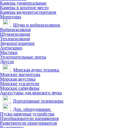
Камеры универсальные
Камеры в штатное место
Камеры видеорегистраторов
Мониторы
Шумо и виброизоляция
Виброизоляция
Шумоизоляция
Теплоизоляция
Звукопоглощение
Антискрип
Мастики
Уплотнительные ленты
Другое
Морская аудио техника
Морские магнитолы
Морская акустика
Морские усилители
Морские сабвуферы
Аксессуары для морского звука
Портативные телевизоры
Доп. оборудование
Пуско-зарядные устройства
Преобразователи напряжения
Разветвители прикуривателя
Вольтметры