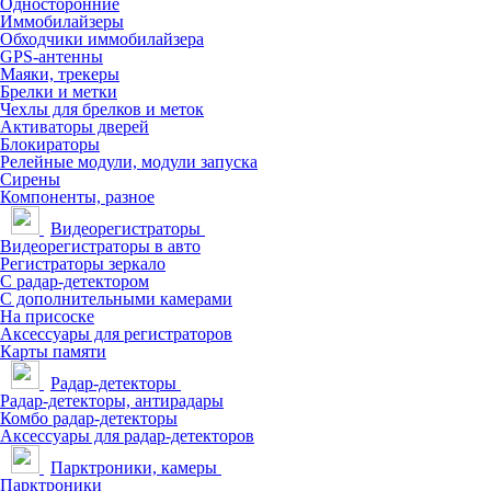
Односторонние
Иммобилайзеры
Обходчики иммобилайзера
GPS-антенны
Маяки, трекеры
Брелки и метки
Чехлы для брелков и меток
Активаторы дверей
Блокираторы
Релейные модули, модули запуска
Сирены
Компоненты, разное
Видеорегистраторы
Видеорегистраторы в авто
Регистраторы зеркало
С радар-детектором
С дополнительными камерами
На присоске
Аксессуары для регистраторов
Карты памяти
Радар-детекторы
Радар-детекторы, антирадары
Комбо радар-детекторы
Аксессуары для радар-детекторов
Парктроники, камеры
Парктроники