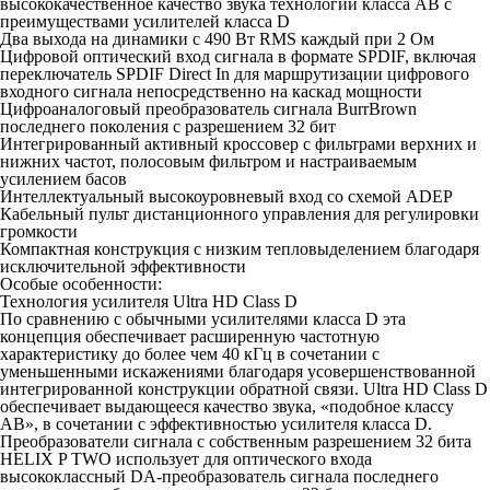
высококачественное качество звука технологии класса AB с
преимуществами усилителей класса D
Два выхода на динамики с 490 Вт RMS каждый при 2 Ом
Цифровой оптический вход сигнала в формате SPDIF, включая
переключатель SPDIF Direct In для маршрутизации цифрового
входного сигнала непосредственно на каскад мощности
Цифроаналоговый преобразователь сигнала BurrBrown
последнего поколения с разрешением 32 бит
Интегрированный активный кроссовер с фильтрами верхних и
нижних частот, полосовым фильтром и настраиваемым
усилением басов
Интеллектуальный высокоуровневый вход со схемой ADEP
Кабельный пульт дистанционного управления для регулировки
громкости
Компактная конструкция с низким тепловыделением благодаря
исключительной эффективности
Особые особенности:
Технология усилителя Ultra HD Class D
По сравнению с обычными усилителями класса D эта
концепция обеспечивает расширенную частотную
характеристику до более чем 40 кГц в сочетании с
уменьшенными искажениями благодаря усовершенствованной
интегрированной конструкции обратной связи. Ultra HD Class D
обеспечивает выдающееся качество звука, «подобное классу
AB», в сочетании с эффективностью усилителя класса D.
Преобразователи сигнала с собственным разрешением 32 бита
HELIX P TWO использует для оптического входа
высококлассный DA-преобразователь сигнала последнего