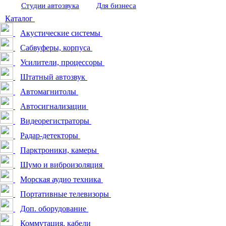
Студии автозвука
Для бизнеса
Каталог
Акустические системы
Сабвуферы, корпуса
Усилители, процессоры
Штатный автозвук
Автомагнитолы
Автосигнализации
Видеорегистраторы
Радар-детекторы
Парктроники, камеры
Шумо и виброизоляция
Морская аудио техника
Портативные телевизоры
Доп. оборудование
Коммутация, кабели