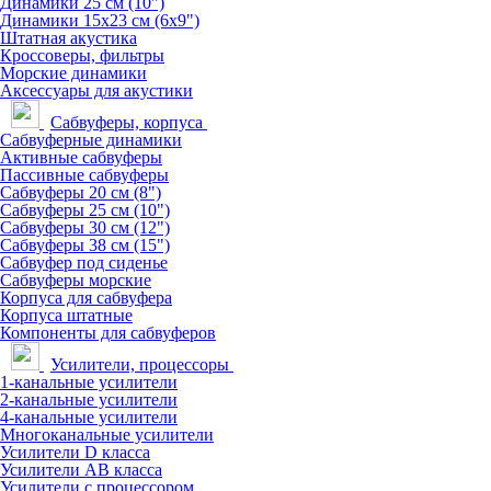
Динамики 25 см (10")
Динамики 15х23 см (6х9")
Штатная акустика
Кроссоверы, фильтры
Морские динамики
Аксессуары для акустики
Сабвуферы, корпуса
Сабвуферные динамики
Активные сабвуферы
Пассивные сабвуферы
Сабвуферы 20 см (8")
Сабвуферы 25 см (10")
Сабвуферы 30 см (12")
Сабвуферы 38 см (15")
Сабвуфер под сиденье
Сабвуферы морские
Корпуса для сабвуфера
Корпуса штатные
Компоненты для сабвуферов
Усилители, процессоры
1-канальные усилители
2-канальные усилители
4-канальные усилители
Многоканальные усилители
Усилители D класса
Усилители АВ класса
Усилители с процессором