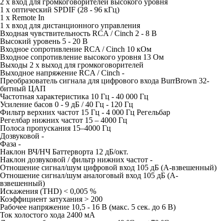
2 x вход для громкоговорителей высокого уровня
1 x оптический SPDIF (28 - 96 кГц)
1 x Remote In
1 x вход для дистанционного управления
Входная чувствительность RCA / Cinch 2 - 8 В
Высокий уровень 5 - 20 В
Входное сопротивление RCA / Cinch 10 кОм
Входное сопротивление высокого уровня 13 Ом
Выходы 2 x выход для громкоговорителей
Выходное напряжение RCA / Cinch -
Преобразователь сигнала для цифрового входа BurrBrown 32-
битный ЦАП
Частотная характеристика 10 Гц - 40 000 Гц
Усиление басов 0 - 9 дБ / 40 Гц - 120 Гц
Фильтр верхних частот 15 Гц - 4 000 Гц Регельбар
Регелбар нижних частот 15 – 4000 Гц
Полоса пропускания 15–4000 Гц
Дозвуковой -
Фаза -
Наклон ВЧ/НЧ Баттерворта 12 дБ/окт.
Наклон дозвуковой / фильтр нижних частот -
Отношение сигнал/шум цифровой вход 105 дБ (A-взвешенный)
Отношение сигнал/шум аналоговый вход 105 дБ (A-
взвешенный)
Искажения (THD) < 0,005 %
Коэффициент затухания > 200
Рабочее напряжение 10,5 - 16 В (макс. 5 сек. до 6 В)
Ток холостого хода 2400 мА