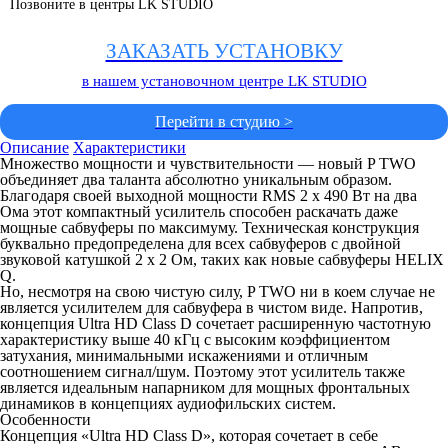
Позвоните в центры LK STUDIO
ЗАКАЗАТЬ УСТАНОВКУ
в нашем установочном центре LK STUDIO
Перейти в студию >
Описание
Характеристики
Множество мощности и чувствительности — новый P TWO
объединяет два таланта абсолютно уникальным образом.
Благодаря своей выходной мощности RMS 2 x 490 Вт на два
Ома этот компактный усилитель способен раскачать даже
мощные сабвуферы по максимуму. Техническая конструкция
буквально предопределена для всех сабвуферов с двойной
звуковой катушкой 2 x 2 Ом, таких как новые сабвуферы HELIX
Q.
Но, несмотря на свою чистую силу, P TWO ни в коем случае не
является усилителем для сабвуфера в чистом виде. Напротив,
концепция Ultra HD Class D сочетает расширенную частотную
характеристику выше 40 кГц с высоким коэффициентом
затухания, минимальными искажениями и отличным
соотношением сигнал/шум. Поэтому этот усилитель также
является идеальным напарником для мощных фронтальных
динамиков в концепциях аудиофильских систем.
Особенности
Концепция «Ultra HD Class D», которая сочетает в себе