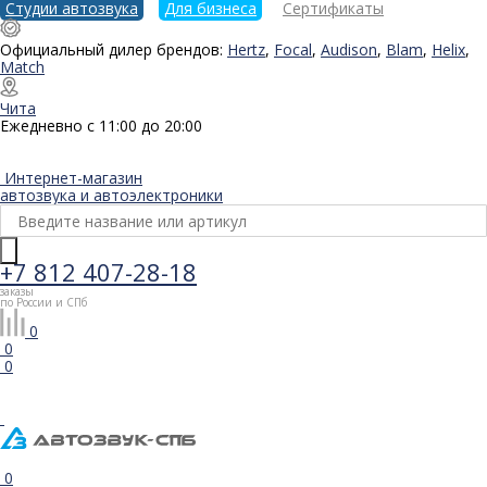
Студии автозвука
Для бизнеса
Сертификаты
Официальный дилер брендов:
Hertz
,
Focal
,
Audison
,
Blam
,
Helix
,
Match
Чита
Ежедневно с 11:00 до 20:00
Интернет-магазин
автозвука и автоэлектроники
+7 812 407-28-18
заказы
по России и СПб
0
0
0
0