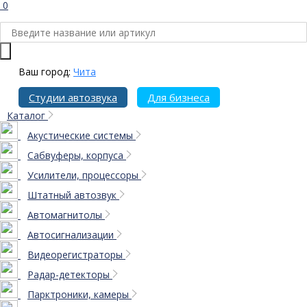
0
Ваш город:
Чита
Студии автозвука
Для бизнеса
Каталог
Акустические системы
Сабвуферы, корпуса
Усилители, процессоры
Штатный автозвук
Автомагнитолы
Автосигнализации
Видеорегистраторы
Радар-детекторы
Парктроники, камеры