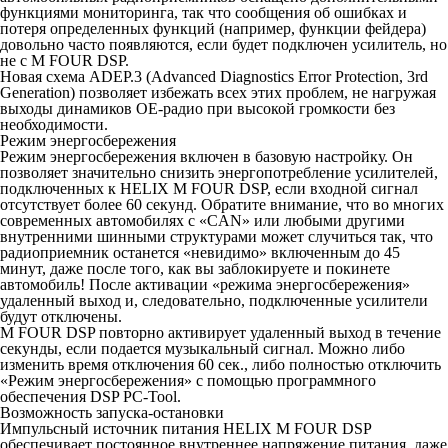
функциями мониторинга, так что сообщения об ошибках и
потеря определенных функций (например, функции фейдера)
довольно часто появляются, если будет подключен усилитель, но
не с M FOUR DSP.
Новая схема ADEP.3 (Advanced Diagnostics Error Protection, 3rd
Generation) позволяет избежать всех этих проблем, не нагружая
выходы динамиков OE-радио при высокой громкости без
необходимости.
Режим энергосбережения
Режим энергосбережения включен в базовую настройку. Он
позволяет значительно снизить энергопотребление усилителей,
подключенных к HELIX M FOUR DSP, если входной сигнал
отсутствует более 60 секунд. Обратите внимание, что во многих
современных автомобилях с «CAN» или любыми другими
внутренними шинными структурами может случиться так, что
радиоприемник останется «невидимо» включенным до 45
минут, даже после того, как вы заблокируете и покинете
автомобиль! После активации «режима энергосбережения»
удаленный выход и, следовательно, подключенные усилители
будут отключены.
M FOUR DSP повторно активирует удаленный выход в течение
секунды, если подается музыкальный сигнал. Можно либо
изменить время отключения 60 сек., либо полностью отключить
«Режим энергосбережения» с помощью программного
обеспечения DSP PC-Tool.
Возможность запуска-остановки
Импульсный источник питания HELIX M FOUR DSP
обеспечивает постоянное внутреннее напряжение питания, даже