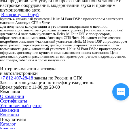
Мы предоставляем услуги по профессиональной установке и
настройке оборудования, модернизации звука и проводим
шумоизоляцию авто.
В корзину
— 0 руб
Купить 4-канальный усилитель Helix M Four DSP c процессором в интернет-
магазине Автозвук-СПб в Чите
Для получения консультации и уточнения информации о наличии,
комплектации, аналогов и дополнительных услугах (установка и настройка)
для товара 4-канальный усилитель Helix M Four DSP c процессором,
обратитесь в наши магазины Автозвук-СПб Чита. На нашем сайте имеется
подробное описание 4-канальный усилитель Helix M Four DSP c процессором
цена, размер, характеристики, цвета, отзывы, параметры установки. Есть
возможность для 4-канальный усилитель Helix M Four DSP c процессором
оформить доставку или купить с самовывозом из наших магазинов. Цена
доставки и условия рассчитываются из параметров: регион и адрес доставки,
вес товара, габариты и сроки получения.
Интернет-магазин автозвука
и автоэлектроники
+7 812 407-28-18
заказы по России и СПб
Заказы и консультации по телефону ежедневно.
Время работы с 11-00 до 20-00
Компания
О компании
Сертификаты
Установочный центр
Вакансии
Контакты
Покупателям
Каталог
Бренды