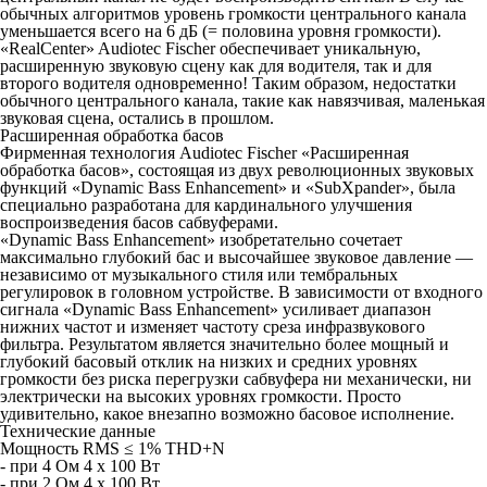
обычных алгоритмов уровень громкости центрального канала
уменьшается всего на 6 дБ (= половина уровня громкости).
«RealCenter» Audiotec Fischer обеспечивает уникальную,
расширенную звуковую сцену как для водителя, так и для
второго водителя одновременно! Таким образом, недостатки
обычного центрального канала, такие как навязчивая, маленькая
звуковая сцена, остались в прошлом.
Расширенная обработка басов
Фирменная технология Audiotec Fischer «Расширенная
обработка басов», состоящая из двух революционных звуковых
функций «Dynamic Bass Enhancement» и «SubXpander», была
специально разработана для кардинального улучшения
воспроизведения басов сабвуферами.
«Dynamic Bass Enhancement» изобретательно сочетает
максимально глубокий бас и высочайшее звуковое давление —
независимо от музыкального стиля или тембральных
регулировок в головном устройстве. В зависимости от входного
сигнала «Dynamic Bass Enhancement» усиливает диапазон
нижних частот и изменяет частоту среза инфразвукового
фильтра. Результатом является значительно более мощный и
глубокий басовый отклик на низких и средних уровнях
громкости без риска перегрузки сабвуфера ни механически, ни
электрически на высоких уровнях громкости. Просто
удивительно, какое внезапно возможно басовое исполнение.
Технические данные
Мощность RMS ≤ 1% THD+N
- при 4 Ом 4 x 100 Вт
- при 2 Ом 4 x 100 Вт