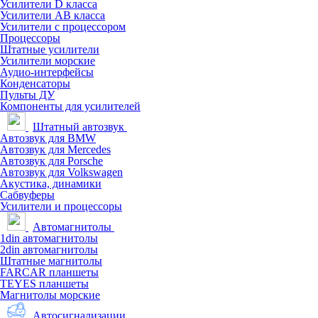
Усилители D класса
Усилители АВ класса
Усилители с процессором
Процессоры
Штатные усилители
Усилители морские
Аудио-интерфейсы
Конденсаторы
Пульты ДУ
Компоненты для усилителей
Штатный автозвук
Автозвук для BMW
Автозвук для Mercedes
Автозвук для Porsche
Автозвук для Volkswagen
Акустика, динамики
Сабвуферы
Усилители и процессоры
Автомагнитолы
1din автомагнитолы
2din автомагнитолы
Штатные магнитолы
FARCAR планшеты
TEYES планшеты
Магнитолы морские
Автосигнализации