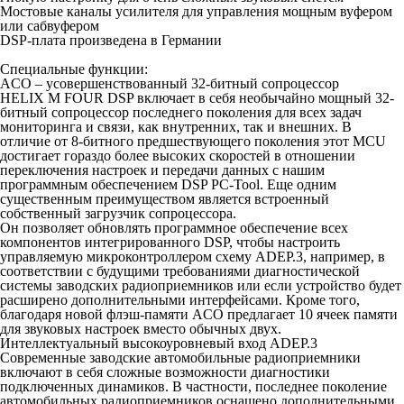
Мостовые каналы усилителя для управления мощным вуфером
или сабвуфером
DSP-плата произведена в Германии
Специальные функции:
ACO – усовершенствованный 32-битный сопроцессор
HELIX M FOUR DSP включает в себя необычайно мощный 32-
битный сопроцессор последнего поколения для всех задач
мониторинга и связи, как внутренних, так и внешних. В
отличие от 8-битного предшествующего поколения этот MCU
достигает гораздо более высоких скоростей в отношении
переключения настроек и передачи данных с нашим
программным обеспечением DSP PC-Tool. Еще одним
существенным преимуществом является встроенный
собственный загрузчик сопроцессора.
Он позволяет обновлять программное обеспечение всех
компонентов интегрированного DSP, чтобы настроить
управляемую микроконтроллером схему ADEP.3, например, в
соответствии с будущими требованиями диагностической
системы заводских радиоприемников или если устройство будет
расширено дополнительными интерфейсами. Кроме того,
благодаря новой флэш-памяти ACO предлагает 10 ячеек памяти
для звуковых настроек вместо обычных двух.
Интеллектуальный высокоуровневый вход ADEP.3
Современные заводские автомобильные радиоприемники
включают в себя сложные возможности диагностики
подключенных динамиков. В частности, последнее поколение
автомобильных радиоприемников оснащено дополнительными