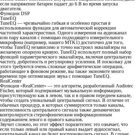
если напряжение батареи падает до 6 В во время запуска
двигателя.
Функции DSP
TuneEQ
TuneEQ — чрезвычайно гибкая и особенно простая в
использовании функция для автоматической коррекции
частотной характеристики. Одного измерения на аудиоканал
или пару каналов с помощью подходящего измерительного
микрофона (например, нашего MTK1) достаточно для того,
чтобы TuneEQ независимо и точно настроил эквалайзеры на
желаемую опорную кривую. TuneEQ использует полный набор
функций параметрического эквалайзера, включая центральную
частоту, добротность и регулировку усиления. И поскольку для
этого требуются очень сложные арифметические операции,
работающие в фоновом режиме, вы также экономите много
времени при оптимизации звука с помощью TuneEQ.
RealCenter
Функция «RealCenter» — это алгоритм, разработанный Audiotec
Fischer, который подчеркивает музыкальную информацию,
присутствующую как в левом, так и в правом переднем канале,
чтобы создать уникальный центральный сигнал. В отличие от
обычных процедур, в которых суммируются только каналы,
интенсивность центрального сигнала также динамически
контролируется стереофоническим информационным
содержанием левого и правого каналов.
Звучит сложно, но этот эффект поразителен: это означает, что
если только левый или правый канал выдает аудиосигнал,
центральный канал не будет воспроизводить сигнал. В случае