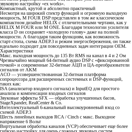
звуковую настройку «ex works».
Компактный, крутой и абсолютно практичный
Несмотря на широкий спектр функций и огромную выходную
мощность, M FOUR DSP представлен в том же классическом
компактном дизайне HELIX с отличительными чертами, как у
HELIX M FOUR или M ONE. Благодаря технологии усилителя
класса D он сохраняет «холодную голову» даже на полной
мощности. А благодаря таким функциям, как возможность
старт-стопа, схема ADEP.3 и режим энергосбережения, он также
идеально подходит для повседневных задач интеграции OEM.
Характеристики
Макс. выходная мощность до 135 Вт RMS на канал в 4 и 2 Ом
Чрезвычайно мощный 64-битный аудио DSP с «фиксированной
точкой» и современные 32-битные АЦП и ЦА-преобразователи
сигналов от AKM
ACO — усовершенствованная 32-битная платформа
сопроцессора для расширенных системных и DSP-функций,
таких как:
ISA (анализатор входного сигнала) и InputEQ для простого
анализа и компенсации входных сигналов
Звуковые эффекты SFX — обработка улучшенных басов,
StageXpander, RealCenter & Co.
Интеллектуальный 6-канальный высокоуровневый вход со
схемой ADEP.3
Шесть линейных выходов RCA / Cinch с макс. Выходное
напряжение 6 Вольт
Виртуальная обработка каналов (VCP) обеспечивает еще более
гибкую настройку для очень сложных звуковых систем