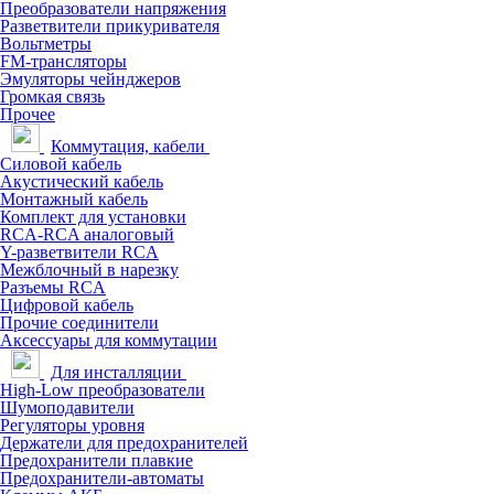
Преобразователи напряжения
Разветвители прикуривателя
Вольтметры
FM-трансляторы
Эмуляторы чейнджеров
Громкая связь
Прочее
Коммутация, кабели
Силовой кабель
Акустический кабель
Монтажный кабель
Комплект для установки
RCA-RCA аналоговый
Y-разветвители RCA
Межблочный в нарезку
Разъемы RCA
Цифровой кабель
Прочие соединители
Аксессуары для коммутации
Для инсталляции
High-Low преобразователи
Шумоподавители
Регуляторы уровня
Держатели для предохранителей
Предохранители плавкие
Предохранители-автоматы