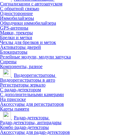
Сигнализации с автозапуском
С обратной связью
Односторонние
Иммобилайзеры
Обходчики иммобилайзера
GPS-антенны
Маяки, трекеры
Брелки и метки
Чехлы для брелков и меток
Активаторы дверей
Блокираторы
Релейные модули, модули запуска
Сирены
Компоненты, разное
Видеорегистраторы
Видеорегистраторы в авто
Регистраторы зеркало
С радар-детектором
С дополнительными камерами
На присоске
Аксессуары для регистраторов
Карты памяти
Радар-детекторы
Радар-детекторы, антирадары
Комбо радар-детекторы
Аксессуары для радар-детекторов