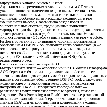
виртуальных каналов Audiotec Fischer.
Адаптация к современным звуковым системам OE через
увеличивающееся количество входов оказывает значительное
влияние на сложность маршрутизации сигналов внутри
усилителя. Особенно когда несколько входных сигналов
смешиваются вместе, а затем снова разделяются на
многоканальные системы, традиционные концепции
маршрутизации быстро достигают своих пределов, как с точки
зрения реализации, так и удобства использования. Новая
многоступенчатая «Обработка виртуальных каналов» Audiotec
Fischer в сочетании с признанным удобным программным
обеспечением DSP PC-Tool позволяет легко реализовать даже
очень сложные конфигурации систем. Кроме того, она
позволяет свободно назначать наши фирменные звуковые
функции FX, такие как «RealCenter» или «Обработка
расширенного баса».
Плюс в скорости — благодаря ACO
Быстрее значит лучше — особенно мощная 32-битная платформа
ACO берет на себя все задачи управления и обеспечивает
значительно большую скорость, особенно для передачи данных с
нашим программным обеспечением DSP PC-Tool, а также для
молниеносного переключения между десятью звуковыми
настройками. Но ACO предлагает гораздо больше —
реализованы фантастические звуковые эффекты, такие как
Augmented Bass Processing или RealCenter, а также разделенный
по каналам входной эквалайзер, включая анализатор входного
сигнала (ISA) для легкого анализа и компенсации входных
сигналов радиоприемников OE, которые уже включают