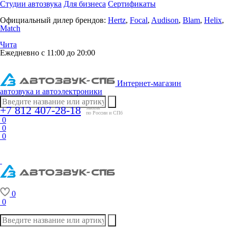
Студии автозвука
Для бизнеса
Сертификаты
Официальный дилер брендов:
Hertz
,
Focal
,
Audison
,
Blam
,
Helix
,
Match
Чита
Ежедневно с 11:00 до 20:00
Интернет-магазин
автозвука и автоэлектроники
+7 812 407-28-18
заказы
по России и СПб
0
0
0
0
0