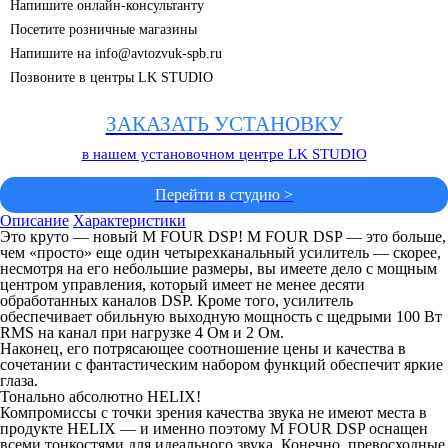
Напишите онлайн-консультанту
Посетите розничные магазины
Напишите на info@avtozvuk-spb.ru
Позвоните в центры LK STUDIO
ЗАКАЗАТЬ УСТАНОВКУ
в нашем установочном центре LK STUDIO
Перейти в студию >
Описание
Характеристики
Это круто — новый M FOUR DSP! M FOUR DSP — это больше,
чем «просто» еще один четырехканальный усилитель — скорее,
несмотря на его небольшие размеры, вы имеете дело с мощным
центром управления, который имеет не менее десяти
обработанных каналов DSP. Кроме того, усилитель
обеспечивает обильную выходную мощность с щедрыми 100 Вт
RMS на канал при нагрузке 4 Ом и 2 Ом.
Наконец, его потрясающее соотношение цены и качества в
сочетании с фантастическим набором функций обеспечит яркие
глаза.
Тонально абсолютно HELIX!
Компромиссы с точки зрения качества звука не имеют места в
продукте HELIX — и именно поэтому M FOUR DSP оснащен
всеми тонкостями для идеального звука. Конечно, превосходные