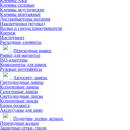
Клеммы АКБ
Клеммы силовые
Клеммы акустические
Клеммы монтажные
Дистрибьюторы питания
Наконечники (втулки)
Вилки и гнезда прикуривателя
Крепеж
Инструмент
Расходные элементы
Переходные рамки
Рамки для магнитол
ISO-адаптеры
Компоненты для рамок
Рулевые интерфейсы
Автосвет, лампы
Светодиодные лампы
Ксеноновые лампы
Галогенные лампы
Светодиодные линзы
Ксеноновые линзы
Блоки розжига
Аксессуары для ламп
Подиумы, полки, кольца
Переходные кольца
Защитные сетки, грили