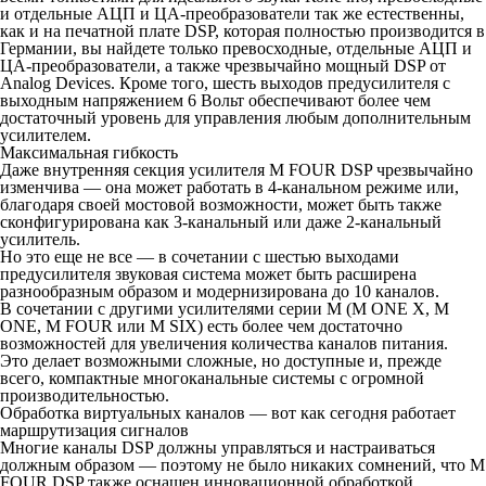
и отдельные АЦП и ЦА-преобразователи так же естественны,
как и на печатной плате DSP, которая полностью производится в
Германии, вы найдете только превосходные, отдельные АЦП и
ЦА-преобразователи, а также чрезвычайно мощный DSP от
Analog Devices. Кроме того, шесть выходов предусилителя с
выходным напряжением 6 Вольт обеспечивают более чем
достаточный уровень для управления любым дополнительным
усилителем.
Максимальная гибкость
Даже внутренняя секция усилителя M FOUR DSP чрезвычайно
изменчива — она может работать в 4-канальном режиме или,
благодаря своей мостовой возможности, может быть также
сконфигурирована как 3-канальный или даже 2-канальный
усилитель.
Но это еще не все — в сочетании с шестью выходами
предусилителя звуковая система может быть расширена
разнообразным образом и модернизирована до 10 каналов.
В сочетании с другими усилителями серии M (M ONE X, M
ONE, M FOUR или M SIX) есть более чем достаточно
возможностей для увеличения количества каналов питания.
Это делает возможными сложные, но доступные и, прежде
всего, компактные многоканальные системы с огромной
производительностью.
Обработка виртуальных каналов — вот как сегодня работает
маршрутизация сигналов
Многие каналы DSP должны управляться и настраиваться
должным образом — поэтому не было никаких сомнений, что M
FOUR DSP также оснащен инновационной обработкой