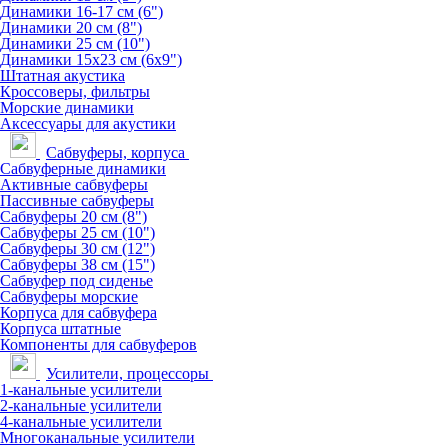
Динамики 16-17 см (6")
Динамики 20 см (8")
Динамики 25 см (10")
Динамики 15х23 см (6х9")
Штатная акустика
Кроссоверы, фильтры
Морские динамики
Аксессуары для акустики
Сабвуферы, корпуса
Сабвуферные динамики
Активные сабвуферы
Пассивные сабвуферы
Сабвуферы 20 см (8")
Сабвуферы 25 см (10")
Сабвуферы 30 см (12")
Сабвуферы 38 см (15")
Сабвуфер под сиденье
Сабвуферы морские
Корпуса для сабвуфера
Корпуса штатные
Компоненты для сабвуферов
Усилители, процессоры
1-канальные усилители
2-канальные усилители
4-канальные усилители
Многоканальные усилители