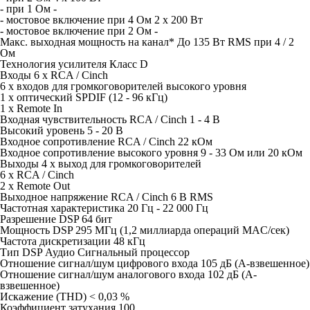
- при 1 Ом -
- мостовое включение при 4 Ом 2 x 200 Вт
- мостовое включение при 2 Ом -
Макс. выходная мощность на канал* До 135 Вт RMS при 4 / 2
Ом
Технология усилителя Класс D
Входы 6 x RCA / Cinch
6 x входов для громкоговорителей высокого уровня
1 x оптический SPDIF (12 - 96 кГц)
1 x Remote In
Входная чувствительность RCA / Cinch 1 - 4 В
Высокий уровень 5 - 20 В
Входное сопротивление RCA / Cinch 22 кОм
Входное сопротивление высокого уровня 9 - 33 Ом или 20 кОм
Выходы 4 x выход для громкоговорителей
6 x RCA / Cinch
2 x Remote Out
Выходное напряжение RCA / Cinch 6 В RMS
Частотная характеристика 20 Гц - 22 000 Гц
Разрешение DSP 64 бит
Мощность DSP 295 МГц (1,2 миллиарда операций MAC/сек)
Частота дискретизации 48 кГц
Тип DSP Аудио Сигнальный процессор
Отношение сигнал/шум цифрового входа 105 дБ (A-взвешенное)
Отношение сигнал/шум аналогового входа 102 дБ (A-
взвешенное)
Искажение (THD) < 0,03 %
Коэффициент затухания 100