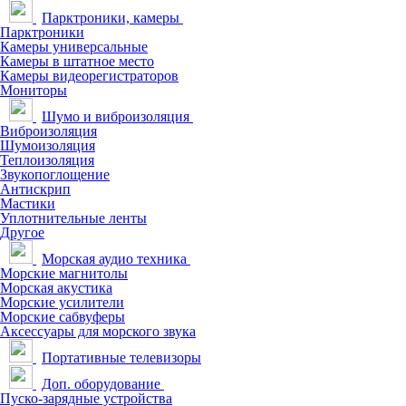
Парктроники, камеры
Парктроники
Камеры универсальные
Камеры в штатное место
Камеры видеорегистраторов
Мониторы
Шумо и виброизоляция
Виброизоляция
Шумоизоляция
Теплоизоляция
Звукопоглощение
Антискрип
Мастики
Уплотнительные ленты
Другое
Морская аудио техника
Морские магнитолы
Морская акустика
Морские усилители
Морские сабвуферы
Аксессуары для морского звука
Портативные телевизоры
Доп. оборудование
Пуско-зарядные устройства