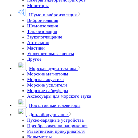
Камеры видеорегистраторов
Мониторы
Шумо и виброизоляция
Виброизоляция
Шумоизоляция
Теплоизоляция
Звукопоглощение
Антискрип
Мастики
Уплотнительные ленты
Другое
Морская аудио техника
Морские магнитолы
Морская акустика
Морские усилители
Морские сабвуферы
Аксессуары для морского звука
Портативные телевизоры
Доп. оборудование
Пуско-зарядные устройства
Преобразователи напряжения
Разветвители прикуривателя
Вольтметры