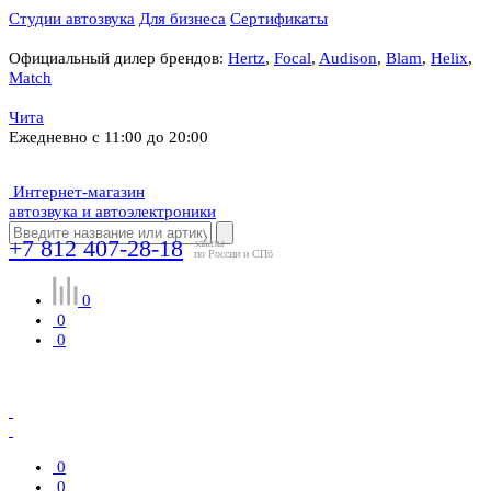
Студии автозвука
Для бизнеса
Сертификаты
Официальный дилер брендов:
Hertz
,
Focal
,
Audison
,
Blam
,
Helix
,
Match
Чита
Ежедневно с 11:00 до 20:00
Интернет-магазин
автозвука и автоэлектроники
+7 812 407-28-18
заказы
по России и СПб
0
0
0
0
0