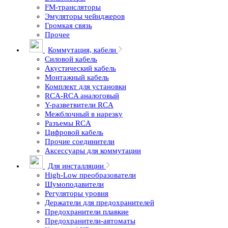
FM-трансляторы
Эмуляторы чейнджеров
Громкая связь
Прочее
Коммутация, кабели
Силовой кабель
Акустический кабель
Монтажный кабель
Комплект для установки
RCA-RCA аналоговый
Y-разветвители RCA
Межблочный в нарезку
Разъемы RCA
Цифровой кабель
Прочие соединители
Аксессуары для коммутации
Для инсталляции
High-Low преобразователи
Шумоподавители
Регуляторы уровня
Держатели для предохранителей
Предохранители плавкие
Предохранители-автоматы