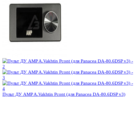
Пульт ДУ AMP A.Vakhtin Pcont (для Panacea DA-80.6DSP v3)