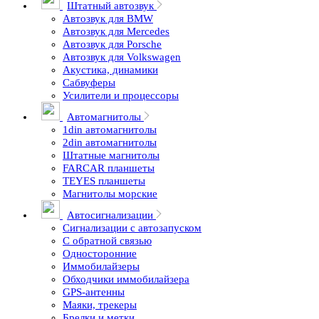
Штатный автозвук
Автозвук для BMW
Автозвук для Mercedes
Автозвук для Porsche
Автозвук для Volkswagen
Акустика, динамики
Сабвуферы
Усилители и процессоры
Автомагнитолы
1din автомагнитолы
2din автомагнитолы
Штатные магнитолы
FARCAR планшеты
TEYES планшеты
Магнитолы морские
Автосигнализации
Сигнализации с автозапуском
С обратной связью
Односторонние
Иммобилайзеры
Обходчики иммобилайзера
GPS-антенны
Маяки, трекеры
Брелки и метки