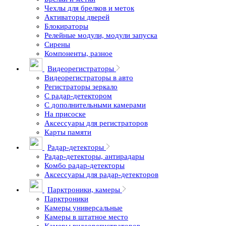
Чехлы для брелков и меток
Активаторы дверей
Блокираторы
Релейные модули, модули запуска
Сирены
Компоненты, разное
Видеорегистраторы
Видеорегистраторы в авто
Регистраторы зеркало
С радар-детектором
С дополнительными камерами
На присоске
Аксессуары для регистраторов
Карты памяти
Радар-детекторы
Радар-детекторы, антирадары
Комбо радар-детекторы
Аксессуары для радар-детекторов
Парктроники, камеры
Парктроники
Камеры универсальные
Камеры в штатное место