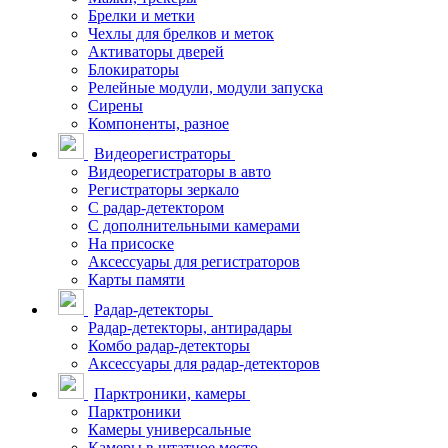
Брелки и метки
Чехлы для брелков и меток
Активаторы дверей
Блокираторы
Релейные модули, модули запуска
Сирены
Компоненты, разное
Видеорегистраторы
Видеорегистраторы в авто
Регистраторы зеркало
С радар-детектором
С дополнительными камерами
На присоске
Аксессуары для регистраторов
Карты памяти
Радар-детекторы
Радар-детекторы, антирадары
Комбо радар-детекторы
Аксессуары для радар-детекторов
Парктроники, камеры
Парктроники
Камеры универсальные
Камеры в штатное место