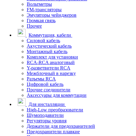
Вольтметры
FM-трансляторы
Эмуляторы чейнджеров
Громкая связь
Прочее
Коммутация, кабели
Силовой кабель
Акустический кабель
Монтажный кабель
Комплект для установки
RCA-RCA аналоговый
Y-разветвители RCA
Межблочный в нарезку
Разъемы RCA
Цифровой кабель
Прочие соединители
Аксессуары для коммутации
Для инсталляции
High-Low преобразователи
Шумоподавители
Регуляторы уровня
Держатели для предохранителей
Предохранители плавкие