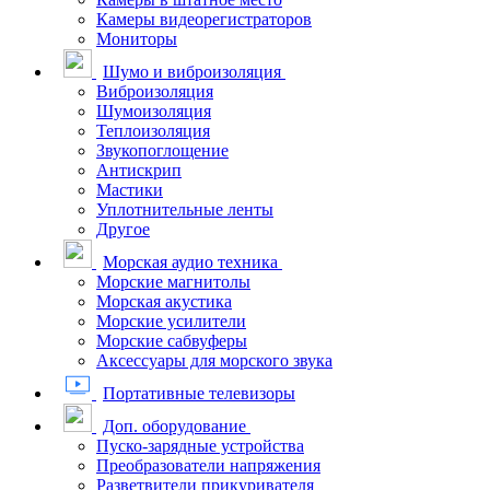
Камеры видеорегистраторов
Мониторы
Шумо и виброизоляция
Виброизоляция
Шумоизоляция
Теплоизоляция
Звукопоглощение
Антискрип
Мастики
Уплотнительные ленты
Другое
Морская аудио техника
Морские магнитолы
Морская акустика
Морские усилители
Морские сабвуферы
Аксессуары для морского звука
Портативные телевизоры
Доп. оборудование
Пуско-зарядные устройства
Преобразователи напряжения
Разветвители прикуривателя