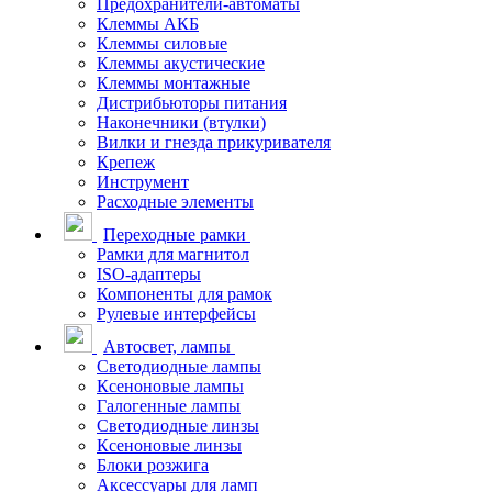
Предохранители-автоматы
Клеммы АКБ
Клеммы силовые
Клеммы акустические
Клеммы монтажные
Дистрибьюторы питания
Наконечники (втулки)
Вилки и гнезда прикуривателя
Крепеж
Инструмент
Расходные элементы
Переходные рамки
Рамки для магнитол
ISO-адаптеры
Компоненты для рамок
Рулевые интерфейсы
Автосвет, лампы
Светодиодные лампы
Ксеноновые лампы
Галогенные лампы
Светодиодные линзы
Ксеноновые линзы
Блоки розжига
Аксессуары для ламп