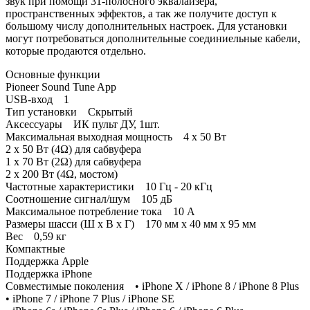
звук при помощи 31-полосного эквалайзера,
пространственных эффектов, а так же получите доступ к
большому числу дополнительных настроек. Для установки
могут потребоваться дополнительные соединиельные кабели,
которые продаются отдельно.
Основные функции
Pioneer Sound Tune App
USB-вход 1
Тип установки Скрытый
Аксессуары ИК пульт ДУ, 1шт.
Максимальная выходная мощность 4 x 50 Вт
2 x 50 Вт (4Ω) для сабвуфера
1 x 70 Вт (2Ω) для сабвуфера
2 x 200 Вт (4Ω, мостом)
Частотные характеристики 10 Гц - 20 кГц
Соотношение сигнал/шум 105 дБ
Максимальное потребление тока 10 А
Размеры шасси (Ш x В x Г) 170 мм x 40 мм x 95 мм
Вес 0,59 кг
Компактные
Поддержка Apple
Поддержка iPhone
Совместимые поколения • iPhone X / iPhone 8 / iPhone 8 Plus
• iPhone 7 / iPhone 7 Plus / iPhone SE