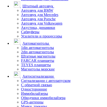
Штатный автозвук
Автозвук для BMW
Автозвук для Mercedes
Автозвук для Porsche
Автозвук для Volkswagen
Акустика, динамики
Сабвуферы
Усилители и процессоры
Автомагнитолы
1din автомагнитолы
2din автомагнитолы
Штатные магнитолы
FARCAR планшеты
TEYES планшеты
Магнитолы морские
Автосигнализации
Сигнализации с автозапуском
С обратной связью
Односторонние
Иммобилайзеры
Обходчики иммобилайзера
GPS-антенны
Маяки, трекеры