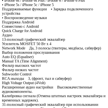
• iPhone 6s / iPhone 6s Plus / iPhone 6 / iPhone 6 Plus
• iPhone 5s / iPhone 5c / iPhone 5
Поддерживаемые функции • Зарядка подключенного
устройства
• Воспроизведение музыки
Поддержка Android
Совместимо с Android
Quick Charge for Android
Аудио
13-полосный графический эквалайзер
Усилитель MOSFET 50 Вт x 4
Network Mode Да, 3 полосы (твитеры, мидбасы, сабвуфер)
Выбор положения прослушивания
Auto EQ (Equaliser)
Manual TA (Time Alignment)
Фильтр высоких частот
Фильтр низких частот
Subwoofer Control
RCA-выходы 3, (фронт, тыл и сабвуфер)
High Voltage Output (4Volt)
Расширенные аудио настройки Высококачественные
аудиокомпоненты.
Калибровка сигнала (Отмена штатных настроек эквалайзера и
временных задержек).
31-полосный графический эквалайзер при использовании