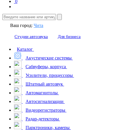
0
Ваш город:
Чита
Студии автозвука
Для бизнеса
Каталог
Акустические системы
Сабвуферы, корпуса
Усилители, процессоры
Штатный автозвук
Автомагнитолы
Автосигнализации
Видеорегистраторы
Радар-детекторы
Парктроники, камеры