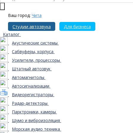
Ваш город:
Чита
Студии автозвука
Для бизнеса
Каталог
Акустические системы
Сабвуферы, корпуса
Усилители, процессоры
Штатный автозвук
Автомагнитолы
Автосигнализации
Видеорегистраторы
Радар-детекторы
Парктроники, камеры
Шумо и виброизоляция
Морская аудио техника