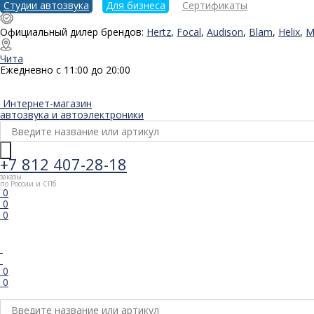
Студии автозвука
Для бизнеса
Сертификаты
Официальный дилер брендов:
Hertz
,
Focal
,
Audison
,
Blam
,
Helix
,
M
Чита
Ежедневно с 11:00 до 20:00
Интернет-магазин
автозвука и автоэлектроники
+7 812 407-28-18
заказы
по России и СПб
0
0
0
0
0