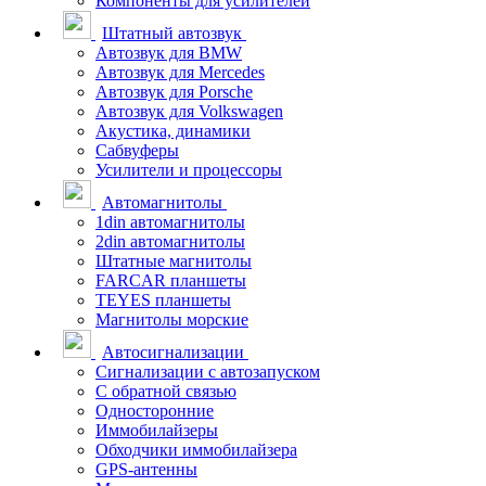
Компоненты для усилителей
Штатный автозвук
Автозвук для BMW
Автозвук для Mercedes
Автозвук для Porsche
Автозвук для Volkswagen
Акустика, динамики
Сабвуферы
Усилители и процессоры
Автомагнитолы
1din автомагнитолы
2din автомагнитолы
Штатные магнитолы
FARCAR планшеты
TEYES планшеты
Магнитолы морские
Автосигнализации
Сигнализации с автозапуском
С обратной связью
Односторонние
Иммобилайзеры
Обходчики иммобилайзера
GPS-антенны