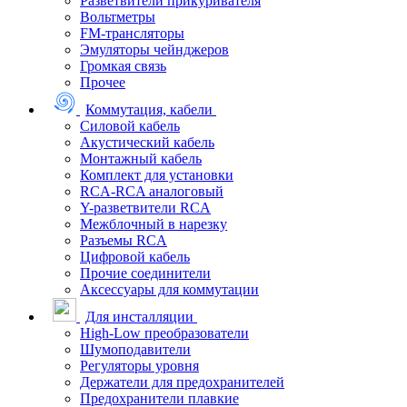
Разветвители прикуривателя
Вольтметры
FM-трансляторы
Эмуляторы чейнджеров
Громкая связь
Прочее
Коммутация, кабели
Силовой кабель
Акустический кабель
Монтажный кабель
Комплект для установки
RCA-RCA аналоговый
Y-разветвители RCA
Межблочный в нарезку
Разъемы RCA
Цифровой кабель
Прочие соединители
Аксессуары для коммутации
Для инсталляции
High-Low преобразователи
Шумоподавители
Регуляторы уровня
Держатели для предохранителей
Предохранители плавкие