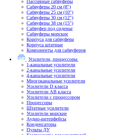
Пассивные сабвуферы
Сабвуферы 20 см (8")
Сабвуферы 25 см (10")
Сабвуферы 30 см (12")
Сабвуферы 38 см (15")
Сабвуфер под сиденье
Сабвуферы морские
Корпуса для сабвуфера
Корпуса штатные
Компоненты для сабвуферов
Усилители, процессоры
1-канальные усилители
2-канальные усилители
4-канальные усилители
Многоканальные усилители
Усилители D класса
Усилители АВ класса
Усилители с процессором
Процессоры
Штатные усилители
Усилители морские
Аудио-интерфейсы
Конденсаторы
Пульты ДУ