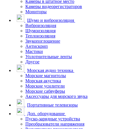
Камеры в штатное место
Камеры видеорегистраторов
Мониторы
Шумо и виброизоляция
Виброизоляция
Шумоизоляция
Теплоизоляция
Звукопоглощение
Антискрип
Мастики
Уплотнительные ленты
Другое
Морская аудио техника
Морские магнитолы
Морская акустика
Морские усилители
Морские сабвуферы
Аксессуары для морского звука
Портативные телевизоры
Доп. оборудование
Пуско-зарядные устройства
Преобразователи напряжения