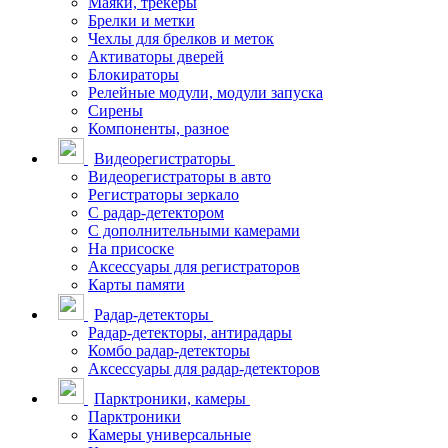
Маяки, трекеры
Брелки и метки
Чехлы для брелков и меток
Активаторы дверей
Блокираторы
Релейные модули, модули запуска
Сирены
Компоненты, разное
Видеорегистраторы
Видеорегистраторы в авто
Регистраторы зеркало
С радар-детектором
С дополнительными камерами
На присоске
Аксессуары для регистраторов
Карты памяти
Радар-детекторы
Радар-детекторы, антирадары
Комбо радар-детекторы
Аксессуары для радар-детекторов
Парктроники, камеры
Парктроники
Камеры универсальные