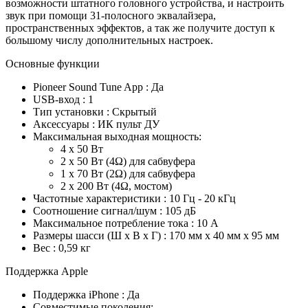
возможности штатного головного устройства, и настроить
звук при помощи 31-полосного эквалайзера,
пространственных эффектов, а так же получите доступ к
большому числу дополнительных настроек.
Основные функции
Pioneer Sound Tune App : Да
USB-вход : 1
Тип установки : Скрытый
Аксессуары : ИК пульт ДУ
Максимальная выходная мощность:
4 x 50 Вт
2 x 50 Вт (4Ω) для сабвуфера
1 x 70 Вт (2Ω) для сабвуфера
2 x 200 Вт (4Ω, мостом)
Частотные характеристики : 10 Гц - 20 кГц
Соотношение сигнал/шум : 105 дБ
Максимальное потребление тока : 10 А
Размеры шасси (Ш x В x Г) : 170 мм x 40 мм x 95 мм
Вес : 0,59 кг
Поддержка Apple
Поддержка iPhone : Да
Совместимые поколения: