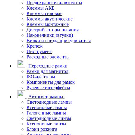
Предохранители-автоматы
Клеммы АКБ
Клеммы силовые
Клеммы акустические
Клеммы монтажные
Дистрибьюторы питания
Наконечники (втулки)
Вилки и гнезда прикуривателя
Крепеж
Инструмент
Расходные элементы
Переходные рамки
Рамки для магнитол
ISO-адаптеры
Компоненты для рамок
Рулевые интерфейсы
Автосвет, лампы
Светодиодные лампы
Ксеноновые лампы
Галогенные лампы
Светодиодные линзы
Ксеноновые линзы
Блоки розжига
Аксессуары для ламп