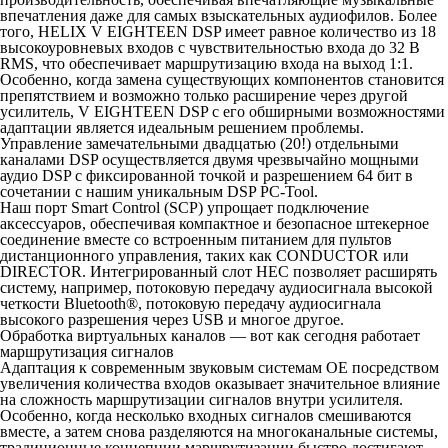
впечатления даже для самых взыскательных аудиофилов. Более
того, HELIX V EIGHTEEN DSP имеет равное количество из 18
высокоуровневых входов с чувствительностью входа до 32 В
RMS, что обеспечивает маршрутизацию входа на выход 1:1.
Особенно, когда замена существующих компонентов становится
препятствием и возможно только расширение через другой
усилитель, V EIGHTEEN DSP с его обширными возможностями
адаптации является идеальным решением проблемы.
Управление замечательными двадцатью (20!) отдельными
каналами DSP осуществляется двумя чрезвычайно мощными
аудио DSP с фиксированной точкой и разрешением 64 бит в
сочетании с нашим уникальным DSP PC-Tool.
Наш порт Smart Control (SCP) упрощает подключение
аксессуаров, обеспечивая компактное и безопасное штекерное
соединение вместе со встроенным питанием для пультов
дистанционного управления, таких как CONDUCTOR или
DIRECTOR. Интегрированный слот HEC позволяет расширять
систему, например, потоковую передачу аудиосигнала высокой
четкости Bluetooth®, потоковую передачу аудиосигнала
высокого разрешения через USB и многое другое.
Обработка виртуальных каналов — вот как сегодня работает
маршрутизация сигналов
Адаптация к современным звуковым системам OE посредством
увеличения количества входов оказывает значительное влияние
на сложность маршрутизации сигналов внутри усилителя.
Особенно, когда несколько входных сигналов смешиваются
вместе, а затем снова разделяются на многоканальные системы,
традиционные концепции маршрутизации быстро достигают