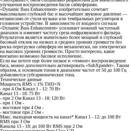
улучшения воспроизведения басов сабвуферами.
«Dynamic Bass Enhancement» изобретательно сочетает
максимально глубокий бас и высочайшее звуковое давление —
независимо от стиля музыки или тембральных регуляторов в
головном устройстве. В зависимости от входного сигнала
«Dynamic Bass Enhancement» усиливает нижний частотный
диапазон и изменяет частоту среза инфразвукового фильтра.
Результатом является значительно более мощный и глубокий
басовый отклик на низких и средних уровнях громкости без
риска перегрузки сабвуфера ни механически, ни электрически
на высоких уровнях громкости. Просто интересно, какое
внезапно возможно басовое исполнение.
Если вы хотите еще более низкое и «темное» воспроизведение
баса, можно дополнительно активировать «SubXpander». Таким
образом, к основным тонам в диапазоне частот от 50 до 100 Гц
добавляются субгармонические тона.
Технические данные
Мощность RMS ≤ 1% THD+N
- при 4 Ом Канал 1 - 12: 70 Вт
Канал 13 - 18: 75 Вт
- при 2 Ом Канал 13 - 18: 120 Вт
- при 1 Ом -
- мостовое при 4 Ом -
- мостовое при 2 Ом -
Макс. выходная мощность на канал* Канал 1 - 12: до 100 Вт
RMS при 3 Ом
Каналы 13 - 18: до 160 Вт RMS при 2 Ом
Технология усилителя Pure Class GD