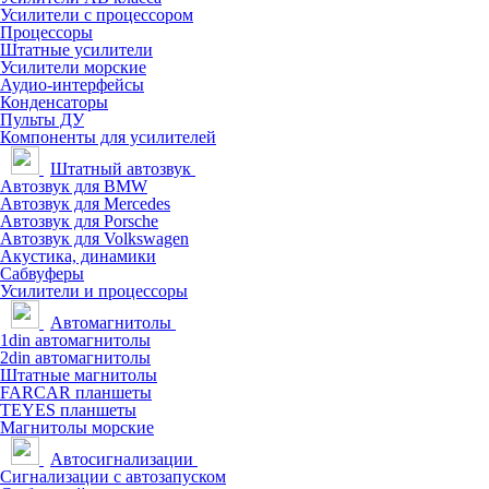
Усилители с процессором
Процессоры
Штатные усилители
Усилители морские
Аудио-интерфейсы
Конденсаторы
Пульты ДУ
Компоненты для усилителей
Штатный автозвук
Автозвук для BMW
Автозвук для Mercedes
Автозвук для Porsche
Автозвук для Volkswagen
Акустика, динамики
Сабвуферы
Усилители и процессоры
Автомагнитолы
1din автомагнитолы
2din автомагнитолы
Штатные магнитолы
FARCAR планшеты
TEYES планшеты
Магнитолы морские
Автосигнализации
Сигнализации с автозапуском