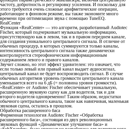
частоту, добротность и регулировку усиления. И поскольку для
этого требуются очень сложные арифметические операции,
работающие в фоновом режиме, вы также экономите много
времени при оптимизации звука с помощью TuneEQ.
RealCenter
Функция «RealCenter» — это алгоритм, разработанный Audiotec
Fischer, который подчеркивает музыкальную информацию,
присутствующую как в левом, так и в правом переднем канале,
для создания уникального центрального сигнала. В отличие от
обычных процедур, в которых суммируются только каналы,
интенсивность центрального сигнала также динамически
контролируется стереофоническим информационным
содержанием левого и правого каналов.
Звучит сложно, но этот эффект удивителен: это означает, что
если только левый или правый канал выдает аудиосигнал,
центральный канал не будет воспроизводить сигнал. В случае
обычных алгоритмов уровень громкости центрального канала
уменьшается всего на 6 дБ (= половина уровня громкости).
«RealCenter» от Audiotec Fischer обеспечивает уникальную,
расширенную звуковую сцену как для водителя, так и для
второго водителя одновременно! Таким образом, недостатки
обычного центрального канала, такие как навязчивая, маленькая
звуковая сцена, остались в прошлом.
Обработка расширенного баса
Фирменная технология Audiotec Fischer «Обработка
расширенного баса», состоящая из двух революционных
звуковых функций «Динамическое улучшение баса» и
«SubXpander», была специально разработана для значительного