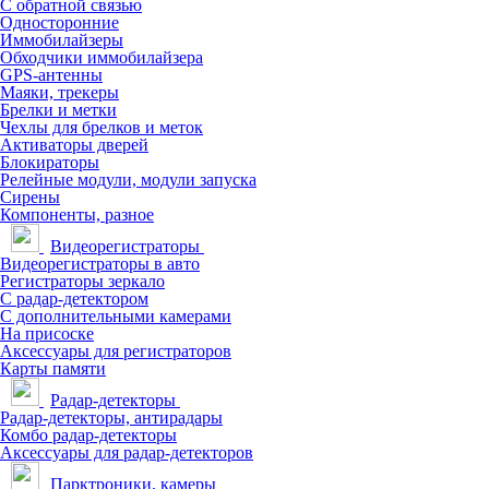
С обратной связью
Односторонние
Иммобилайзеры
Обходчики иммобилайзера
GPS-антенны
Маяки, трекеры
Брелки и метки
Чехлы для брелков и меток
Активаторы дверей
Блокираторы
Релейные модули, модули запуска
Сирены
Компоненты, разное
Видеорегистраторы
Видеорегистраторы в авто
Регистраторы зеркало
С радар-детектором
С дополнительными камерами
На присоске
Аксессуары для регистраторов
Карты памяти
Радар-детекторы
Радар-детекторы, антирадары
Комбо радар-детекторы
Аксессуары для радар-детекторов
Парктроники, камеры