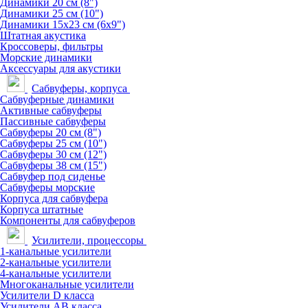
Динамики 20 см (8")
Динамики 25 см (10")
Динамики 15х23 см (6х9")
Штатная акустика
Кроссоверы, фильтры
Морские динамики
Аксессуары для акустики
Сабвуферы, корпуса
Сабвуферные динамики
Активные сабвуферы
Пассивные сабвуферы
Сабвуферы 20 см (8")
Сабвуферы 25 см (10")
Сабвуферы 30 см (12")
Сабвуферы 38 см (15")
Сабвуфер под сиденье
Сабвуферы морские
Корпуса для сабвуфера
Корпуса штатные
Компоненты для сабвуферов
Усилители, процессоры
1-канальные усилители
2-канальные усилители
4-канальные усилители
Многоканальные усилители
Усилители D класса
Усилители АВ класса