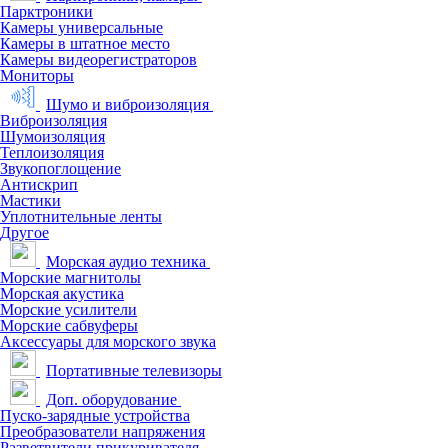
Парктроники
Камеры универсальные
Камеры в штатное место
Камеры видеорегистраторов
Мониторы
Шумо и виброизоляция
Виброизоляция
Шумоизоляция
Теплоизоляция
Звукопоглощение
Антискрип
Мастики
Уплотнительные ленты
Другое
Морская аудио техника
Морские магнитолы
Морская акустика
Морские усилители
Морские сабвуферы
Аксессуары для морского звука
Портативные телевизоры
Доп. оборудование
Пуско-зарядные устройства
Преобразователи напряжения
Разветвители прикуривателя