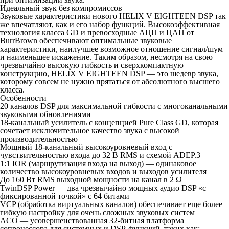
Идеальный звук без компромиссов
Звуковые характеристики нового HELIX V EIGHTEEN DSP так
же впечатляют, как и его набор функций. Высокоэффективная
технология класса GD и превосходные АЦП и ЦАП от
BurrBrown обеспечивают оптимальные звуковые
характеристики, наилучшее возможное отношение сигнал/шум
и наименьшее искажение. Таким образом, несмотря на свою
чрезвычайно высокую гибкость и сверхкомпактную
конструкцию, HELIX V EIGHTEEN DSP — это шедевр звука,
которому совсем не нужно прятаться от абсолютного высшего
класса.
Особенности
20 каналов DSP для максимальной гибкости с многоканальными
звуковыми обновлениями
18-канальный усилитель с концепцией Pure Class GD, которая
сочетает исключительное качество звука с высокой
производительностью
Мощный 18-канальный высокоуровневый вход с
чувствительностью входа до 32 В RMS и схемой ADEP.3
1:1 IOR (маршрутизация входа на выход) — одинаковое
количество высокоуровневых входов и выходов усилителя
До 160 Вт RMS выходной мощности на канал в 2 Ω
TwinDSP Power — два чрезвычайно мощных аудио DSP «с
фиксированной точкой» с 64 битами
VCP (обработка виртуальных каналов) обеспечивает еще более
гибкую настройку для очень сложных звуковых систем
ACO — усовершенствованная 32-битная платформа
сопроцессора для системных и DSP-функций, таких как: