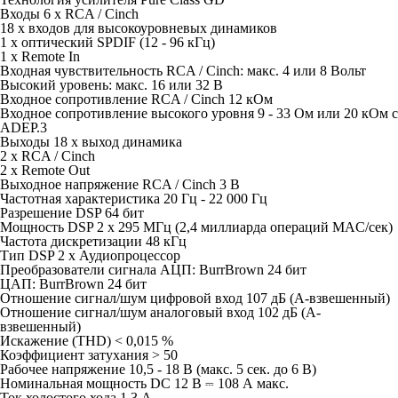
Входы 6 x RCA / Cinch
18 x входов для высокоуровневых динамиков
1 x оптический SPDIF (12 - 96 кГц)
1 x Remote In
Входная чувствительность RCA / Cinch: макс. 4 или 8 Вольт
Высокий уровень: макс. 16 или 32 В
Входное сопротивление RCA / Cinch 12 кОм
Входное сопротивление высокого уровня 9 - 33 Ом или 20 кОм с
ADEP.3
Выходы 18 x выход динамика
2 x RCA / Cinch
2 x Remote Out
Выходное напряжение RCA / Cinch 3 В
Частотная характеристика 20 Гц - 22 000 Гц
Разрешение DSP 64 бит
Мощность DSP 2 x 295 МГц (2,4 миллиарда операций MAC/сек)
Частота дискретизации 48 кГц
Тип DSP 2 x Аудиопроцессор
Преобразователи сигнала АЦП: BurrBrown 24 бит
ЦАП: BurrBrown 24 бит
Отношение сигнал/шум цифровой вход 107 дБ (A-взвешенный)
Отношение сигнал/шум аналоговый вход 102 дБ (A-
взвешенный)
Искажение (THD) < 0,015 %
Коэффициент затухания > 50
Рабочее напряжение 10,5 - 18 В (макс. 5 сек. до 6 В)
Номинальная мощность DC 12 В ⎓ 108 А макс.
Ток холостого хода 1,3 А