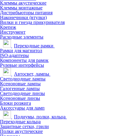
Клеммы акустические
Клеммы монтажные
Дистрибьюторы питания
Наконечники (втулки)
Вилки и гнезда прикуривателя
Крепеж
Инструмент
Расходные элементы
Переходные рамки
Рамки для магнитол
ISO-адаптеры
Компоненты для рамок
Рулевые интерфейсы
Автосвет, лампы
Светодиодные лампы
Ксеноновые лампы
Галогенные лампы
Светодиодные линзы
Ксеноновые линзы
Блоки розжига
Аксессуары для ламп
Подиумы, полки, кольца
Переходные кольца
Защитные сетки, грили
Полки акустические