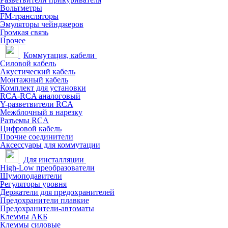
Вольтметры
FM-трансляторы
Эмуляторы чейнджеров
Громкая связь
Прочее
Коммутация, кабели
Силовой кабель
Акустический кабель
Монтажный кабель
Комплект для установки
RCA-RCA аналоговый
Y-разветвители RCA
Межблочный в нарезку
Разъемы RCA
Цифровой кабель
Прочие соединители
Аксессуары для коммутации
Для инсталляции
High-Low преобразователи
Шумоподавители
Регуляторы уровня
Держатели для предохранителей
Предохранители плавкие
Предохранители-автоматы
Клеммы АКБ
Клеммы силовые