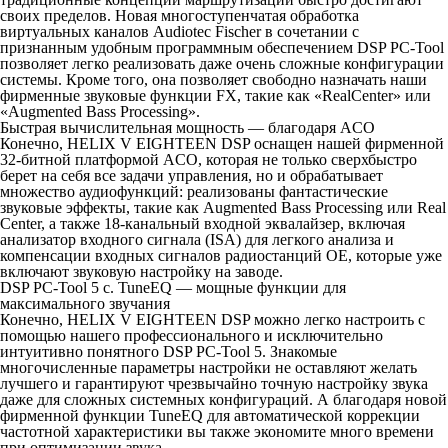
своих пределов. Новая многоступенчатая обработка
виртуальных каналов Audiotec Fischer в сочетании с
признанным удобным программным обеспечением DSP PC-Tool
позволяет легко реализовать даже очень сложные конфигурации
системы. Кроме того, она позволяет свободно назначать наши
фирменные звуковые функции FX, такие как «RealCenter» или
«Augmented Bass Processing».
Быстрая вычислительная мощность — благодаря ACO
Конечно, HELIX V EIGHTEEN DSP оснащен нашей фирменной
32-битной платформой ACO, которая не только сверхбыстро
берет на себя все задачи управления, но и обрабатывает
множество аудиофункций: реализованы фантастические
звуковые эффекты, такие как Augmented Bass Processing или Real
Center, а также 18-канальный входной эквалайзер, включая
анализатор входного сигнала (ISA) для легкого анализа и
компенсации входных сигналов радиостанций OE, которые уже
включают звуковую настройку на заводе.
DSP PC-Tool 5 с. TuneEQ — мощные функции для
максимального звучания
Конечно, HELIX V EIGHTEEN DSP можно легко настроить с
помощью нашего профессионального и исключительно
интуитивно понятного DSP PC-Tool 5. Знакомые
многочисленные параметры настройки не оставляют желать
лучшего и гарантируют чрезвычайно точную настройку звука
даже для сложных системных конфигураций. А благодаря новой
фирменной функции TuneEQ для автоматической коррекции
частотной характеристики вы также экономите много времени
при оптимизации звука.