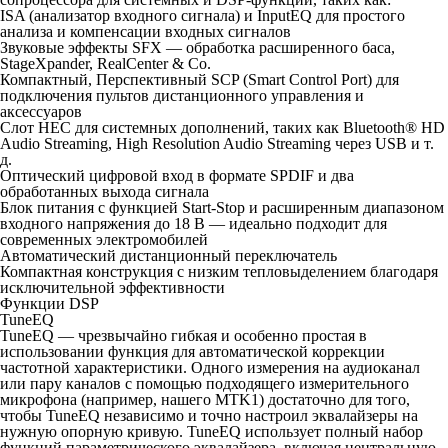
ISA (анализатор входного сигнала) и InputEQ для простого
анализа и компенсации входных сигналов
Звуковые эффекты SFX — обработка расширенного баса,
StageXpander, RealCenter & Co.
Компактный, Перспективный SCP (Smart Control Port) для
подключения пультов дистанционного управления и
аксессуаров
Слот HEC для системных дополнений, таких как Bluetooth® HD
Audio Streaming, High Resolution Audio Streaming через USB и т.
д.
Оптический цифровой вход в формате SPDIF и два
обработанных выхода сигнала
Блок питания с функцией Start-Stop и расширенным диапазоном
входного напряжения до 18 В — идеально подходит для
современных электромобилей
Автоматический дистанционный переключатель
Компактная конструкция с низким тепловыделением благодаря
исключительной эффективности
Функции DSP
TuneEQ
TuneEQ — чрезвычайно гибкая и особенно простая в
использовании функция для автоматической коррекции
частотной характеристики. Одного измерения на аудиоканал
или пару каналов с помощью подходящего измерительного
микрофона (например, нашего MTK1) достаточно для того,
чтобы TuneEQ независимо и точно настроил эквалайзеры на
нужную опорную кривую. TuneEQ использует полный набор
функций параметрического эквалайзера, включая центральную