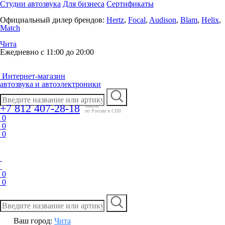
Студии автозвука
Для бизнеса
Сертификаты
Официальный дилер брендов:
Hertz
,
Focal
,
Audison
,
Blam
,
Helix
,
Match
Чита
Ежедневно с 11:00 до 20:00
Интернет-магазин
автозвука и автоэлектроники
+7 812 407-28-18
заказы
по России и СПб
0
0
0
0
0
Ваш город:
Чита