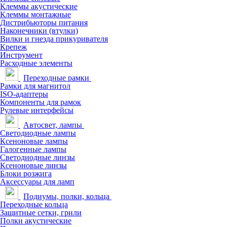
Клеммы акустические
Клеммы монтажные
Дистрибьюторы питания
Наконечники (втулки)
Вилки и гнезда прикуривателя
Крепеж
Инструмент
Расходные элементы
Переходные рамки
Рамки для магнитол
ISO-адаптеры
Компоненты для рамок
Рулевые интерфейсы
Автосвет, лампы
Светодиодные лампы
Ксеноновые лампы
Галогенные лампы
Светодиодные линзы
Ксеноновые линзы
Блоки розжига
Аксессуары для ламп
Подиумы, полки, кольца
Переходные кольца
Защитные сетки, грили
Полки акустические