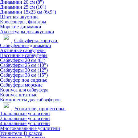
Динамики 20 см (8")
Динамики 25 см (10")
Динамики 15х23 см (6х9")
Штатная акустика
Кроссоверы, фильтры
Морские динамики
Аксессуары для акустики
Сабвуферы, корпуса
Сабвуферные динамики
Активные сабвуферы
Пассивные сабвуферы
Сабвуферы 20 см (8")
Сабвуферы 25 см (10")
Сабвуферы 30 см (12")
Сабвуферы 38 см (15")
Сабвуфер под сиденье
Сабвуферы морские
Корпуса для сабвуфера
Корпуса штатные
Компоненты для сабвуферов
Усилители, процессоры
1-канальные усилители
2-канальные усилители
4-канальные усилители
Многоканальные усилители
Усилители D класса