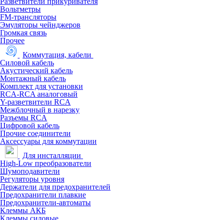
Разветвители прикуривателя
Вольтметры
FM-трансляторы
Эмуляторы чейнджеров
Громкая связь
Прочее
Коммутация, кабели
Силовой кабель
Акустический кабель
Монтажный кабель
Комплект для установки
RCA-RCA аналоговый
Y-разветвители RCA
Межблочный в нарезку
Разъемы RCA
Цифровой кабель
Прочие соединители
Аксессуары для коммутации
Для инсталляции
High-Low преобразователи
Шумоподавители
Регуляторы уровня
Держатели для предохранителей
Предохранители плавкие
Предохранители-автоматы
Клеммы АКБ
Клеммы силовые