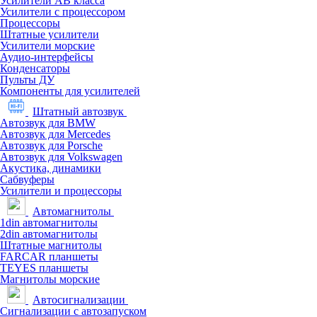
Усилители АВ класса
Усилители с процессором
Процессоры
Штатные усилители
Усилители морские
Аудио-интерфейсы
Конденсаторы
Пульты ДУ
Компоненты для усилителей
Штатный автозвук
Автозвук для BMW
Автозвук для Mercedes
Автозвук для Porsche
Автозвук для Volkswagen
Акустика, динамики
Сабвуферы
Усилители и процессоры
Автомагнитолы
1din автомагнитолы
2din автомагнитолы
Штатные магнитолы
FARCAR планшеты
TEYES планшеты
Магнитолы морские
Автосигнализации
Сигнализации с автозапуском