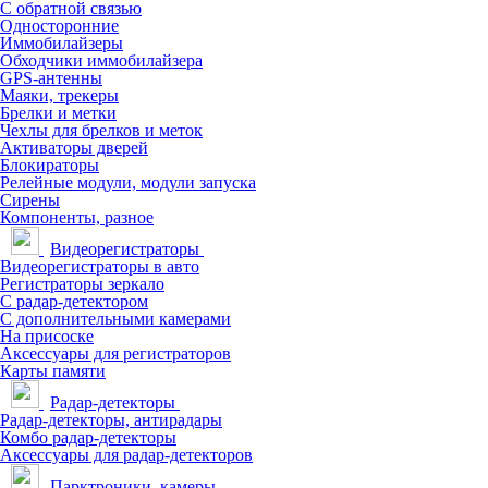
С обратной связью
Односторонние
Иммобилайзеры
Обходчики иммобилайзера
GPS-антенны
Маяки, трекеры
Брелки и метки
Чехлы для брелков и меток
Активаторы дверей
Блокираторы
Релейные модули, модули запуска
Сирены
Компоненты, разное
Видеорегистраторы
Видеорегистраторы в авто
Регистраторы зеркало
С радар-детектором
С дополнительными камерами
На присоске
Аксессуары для регистраторов
Карты памяти
Радар-детекторы
Радар-детекторы, антирадары
Комбо радар-детекторы
Аксессуары для радар-детекторов
Парктроники, камеры