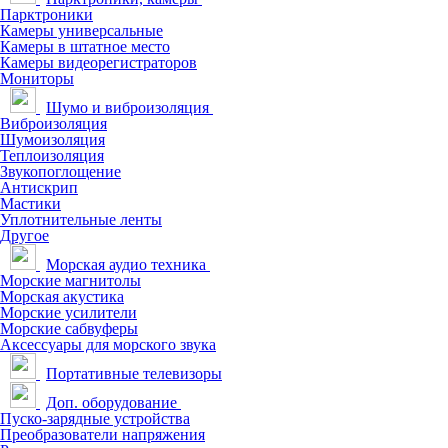
Парктроники
Камеры универсальные
Камеры в штатное место
Камеры видеорегистраторов
Мониторы
Шумо и виброизоляция
Виброизоляция
Шумоизоляция
Теплоизоляция
Звукопоглощение
Антискрип
Мастики
Уплотнительные ленты
Другое
Морская аудио техника
Морские магнитолы
Морская акустика
Морские усилители
Морские сабвуферы
Аксессуары для морского звука
Портативные телевизоры
Доп. оборудование
Пуско-зарядные устройства
Преобразователи напряжения