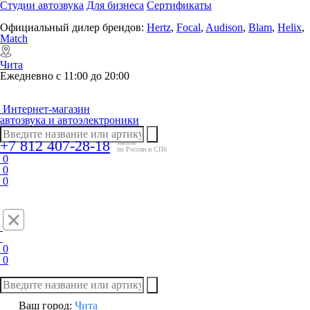
Студии автозвука
Для бизнеса
Сертификаты
Официальный дилер брендов:
Hertz
,
Focal
,
Audison
,
Blam
,
Helix
,
Match
Чита
Ежедневно с 11:00 до 20:00
Интернет-магазин
автозвука и автоэлектроники
+7 812 407-28-18
заказы
по России и СПб
0
0
0
0
0
Ваш город:
Чита