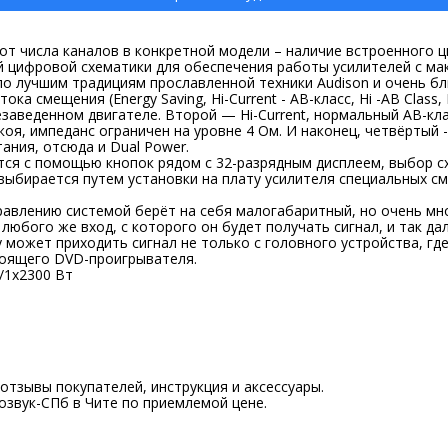
 от числа каналов в конкретной модели – наличие встроенного 
ой цифровой схематики для обеспечения работы усилителей с м
о лучшим традициям прославленной техники Audison и очень бли
а смещения (Energy Saving, Hi-Current - АВ-класс, Hi -АВ Class,
заведенном двигателе. Второй — Hi-Current, нормальный АВ-кла
окоя, импеданс ограничен на уровне 4 Ом. И наконец, четвёртый
ания, отсюда и Dual Power.
я с помощью кнопок рядом с 32-разрядным дисплеем, выбор сх
 выбирается путем установки на плату усилителя специальных 
равлению системой берёт на себя малогабаритный, но очень мн
юбого же вход, с которого он будет получать сигнал, и так дал
 может приходить сигнал не только с головного устройства, где
тоящего DVD-проигрывателя.
0/1х2300 Вт
 отзывы покупателей, инструкция и аксессуары.
озвук-СПб в Чите по приемлемой цене.