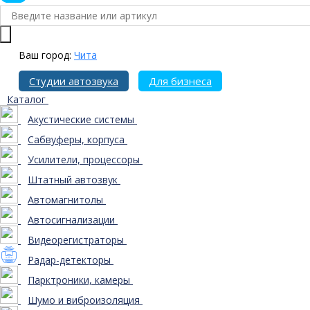
Ваш город:
Чита
Студии автозвука
Для бизнеса
Каталог
Акустические системы
Сабвуферы, корпуса
Усилители, процессоры
Штатный автозвук
Автомагнитолы
Автосигнализации
Видеорегистраторы
Радар-детекторы
Парктроники, камеры
Шумо и виброизоляция