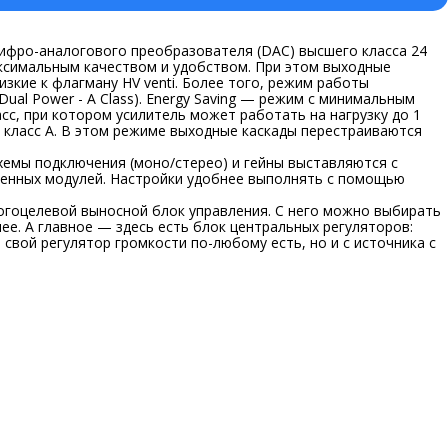
цифро-аналогового преобразователя (DAC) высшего класса 24
аксимальным качеством и удобством. При этом выходные
зкие к флагману HV venti. Более того, режим работы
 Dual Power - A Class). Energy Saving — режим с минимальным
сс, при котором усилитель может работать на нагрузку до 1
 - класс А. В этом режиме выходные каскады перестраиваются
емы подключения (моно/стерео) и гейны выставляются с
сменных модулей. Настройки удобнее выполнять с помощью
огоцелевой выносной блок управления. С него можно выбирать
ее. А главное — здесь есть блок центральных регуляторов:
 свой регулятор громкости по-любому есть, но и с источника с