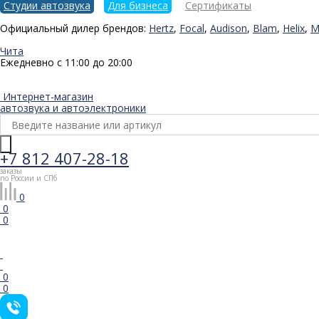
Студии автозвука
Для бизнеса
Сертификаты
Официальный дилер брендов:
Hertz
,
Focal
,
Audison
,
Blam
,
Helix
,
M
Чита
Ежедневно с 11:00 до 20:00
Интернет-магазин
автозвука и автоэлектроники
+7 812 407-28-18
заказы
по России и СПб
0
0
0
0
0