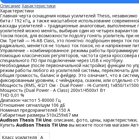
Описание
Характеристики
Характеристики
Главная черта оснащения новых усилителей Thesis, независимо
бита / 192 кГц, а также масштабное использование современн
каскады усилителей – традиционные аналоговые, выполненные п
усилителей можно менять, выбирая один из четырех вариантов ток
током покоя, для возможности подолгу гонять усилитель при не
Ом. Третий — Hi-АВ Class, это понятно: подброшен вверх ток п
радикально, меняется не только ток покоя, но и напряжение пит
Управление – комбинированное: режимы работы программируютс
помощью классических регуляторов, частота среза кроссовера
специального ПО при подключении через USB к ноутбуку.
Необходимые (после первоначальной настройки) функции по уп
режим работы любого из усилителей системы, переключать для л
общая громкость, баланс и фейдер. Это означает, что в систему
фиксированным уровнем, с чейнджера, скажем, или отдельно с
Мощность (RMS, 4/2/1 Ом - Dual Power - Hi-Current) 1х850/1х150
Мощность (Dual Power - A Class) 200х1/4500х1 Вт
THD 0,01 %
Диапазон частот 5-80000 Гц
Отношение сигнал/шум 106 дБ
Номинал предохранителей 150 А
Габаритные размеры 510х259х67 мм
Audison Thesis TH Uno
: описание, фото, цены, характеристики,
Купить
Audison Thesis TH Uno
вы можете посетив магазин Авт
Класс усилителя
A