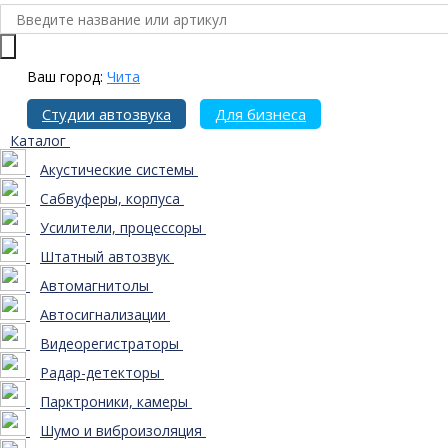
Ваш город:
Чита
Студии автозвука
Для бизнеса
Каталог
Акустические системы
Сабвуферы, корпуса
Усилители, процессоры
Штатный автозвук
Автомагнитолы
Автосигнализации
Видеорегистраторы
Радар-детекторы
Парктроники, камеры
Шумо и виброизоляция