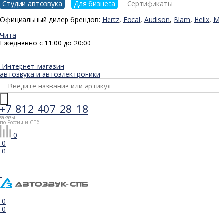
Студии автозвука
Для бизнеса
Сертификаты
Официальный дилер брендов:
Hertz
,
Focal
,
Audison
,
Blam
,
Helix
,
M
Чита
Ежедневно с 11:00 до 20:00
Интернет-магазин
автозвука и автоэлектроники
+7 812 407-28-18
заказы
по России и СПб
0
0
0
0
0