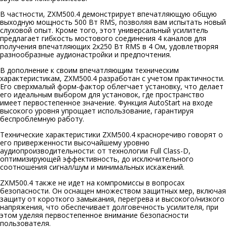
В частности, ZXM500.4 демонстрирует впечатляющую общую
выходную мощность 500 Вт RMS, позволяя вам испытать новый
слуховой опыт. Кроме того, этот универсальный усилитель
предлагает гибкость мостового соединения 4 каналов для
получения впечатляющих 2x250 Вт RMS в 4 Ом, удовлетворяя
разнообразные аудионастройки и предпочтения.
В дополнение к своим впечатляющим техническим
характеристикам, ZXM500.4 разработан с учетом практичности.
Его сверхмалый форм-фактор облегчает установку, что делает
его идеальным выбором для установок, где пространство
имеет первостепенное значение. Функция AutoStart на входе
высокого уровня упрощает использование, гарантируя
беспроблемную работу.
Технические характеристики ZXM500.4 красноречиво говорят о
его приверженности высочайшему уровню
аудиопроизводительности: от технологии Full Class-D,
оптимизирующей эффективность, до исключительного
соотношения сигнал/шум и минимальных искажений.
ZXM500.4 также не идет на компромиссы в вопросах
безопасности. Он оснащен множеством защитных мер, включая
защиту от короткого замыкания, перегрева и высокого/низкого
напряжения, что обеспечивает долговечность усилителя, при
этом уделяя первостепенное внимание безопасности
пользователя.