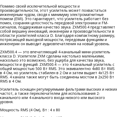
Помимо своей исключительной мощности и
производительности, этот усилитель может похвастаться
инженерным чудом, сводя к минимуму электромагнитные
помехи (EMI). Это гарантирует, что усилитель работает без
помех, сохраняя целостность передовой электроники и FM-
сигналов, поддерживая качество звука. ZXM500.4 представляет
собой вершину инноваций, инженерии и производительности в
области усилителей класса D. Благодаря компактному размеру,
потрясающей выходной мощности, передовым функциям и
инженерии он выводит аудиовпечатления на новый уровень.
ZXM500.4 — это впечатляющий 4-канальный мини-усилитель
класса D. Усилители ZXM сделаны настолько маленькими,
насколько это возможно, без ущерба для качества звука,
мощности и функций. ZXM500.4 — это 4-канальный усилитель с
общей мощностью 500 Вт RMS. Это эквивалентно 4x80 Вт RMS
в 4 Ом, но усилитель стабилен в 2 Ом и затем выдает 4x125 Вт
RMS. 4 канала также могут быть соединены мостом в 2x250 Вт
RMS в 4 Ом.
Усилитель оснащен регулируемыми фильтрами высоких и низких
частот, а также переключателем для использования 2-
канального или 4-канального входа низкого или высокого
уровня.
Мощность RMS (4 Ом), Вт : 4 x 80