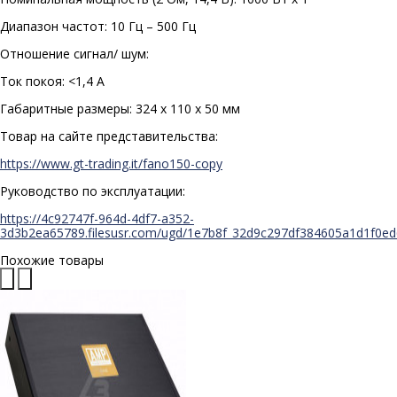
Диапазон частот: 10 Гц – 500 Гц
Отношение сигнал/ шум:
Ток покоя: <1,4 А
Габаритные размеры: 324 х 110 х 50 мм
Товар на сайте представительства:
https://www.gt-trading.it/fano150-copy
Руководство по эксплуатации:
https://4c92747f-964d-4df7-a352-
3d3b2ea65789.filesusr.com/ugd/1e7b8f_32d9c297df384605a1d1f0ed
Похожие товары