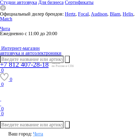
Студии автозвука
Для бизнеса
Сертификаты
Официальный дилер брендов:
Hertz
,
Focal
,
Audison
,
Blam
,
Helix
,
Match
Чита
Ежедневно с 11:00 до 20:00
Интернет-магазин
автозвука и автоэлектроники
+7 812 407-28-18
заказы
по России и СПб
0
0
0
0
0
Ваш город:
Чита