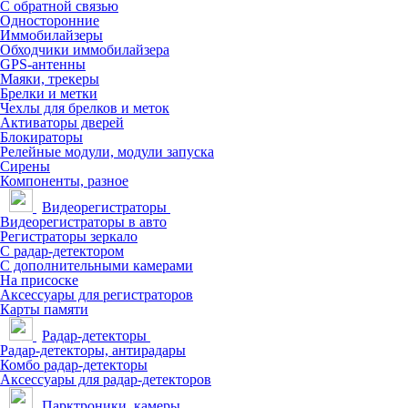
С обратной связью
Односторонние
Иммобилайзеры
Обходчики иммобилайзера
GPS-антенны
Маяки, трекеры
Брелки и метки
Чехлы для брелков и меток
Активаторы дверей
Блокираторы
Релейные модули, модули запуска
Сирены
Компоненты, разное
Видеорегистраторы
Видеорегистраторы в авто
Регистраторы зеркало
С радар-детектором
С дополнительными камерами
На присоске
Аксессуары для регистраторов
Карты памяти
Радар-детекторы
Радар-детекторы, антирадары
Комбо радар-детекторы
Аксессуары для радар-детекторов
Парктроники, камеры