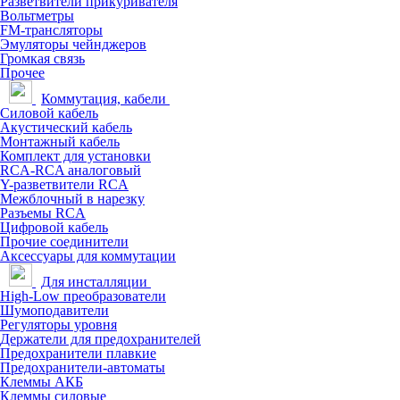
Разветвители прикуривателя
Вольтметры
FM-трансляторы
Эмуляторы чейнджеров
Громкая связь
Прочее
Коммутация, кабели
Силовой кабель
Акустический кабель
Монтажный кабель
Комплект для установки
RCA-RCA аналоговый
Y-разветвители RCA
Межблочный в нарезку
Разъемы RCA
Цифровой кабель
Прочие соединители
Аксессуары для коммутации
Для инсталляции
High-Low преобразователи
Шумоподавители
Регуляторы уровня
Держатели для предохранителей
Предохранители плавкие
Предохранители-автоматы
Клеммы АКБ
Клеммы силовые