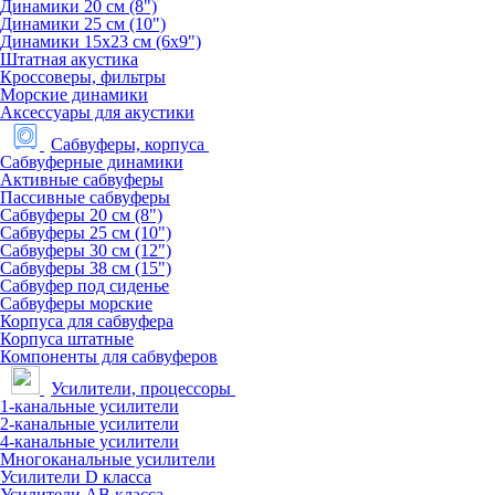
Динамики 20 см (8")
Динамики 25 см (10")
Динамики 15х23 см (6х9")
Штатная акустика
Кроссоверы, фильтры
Морские динамики
Аксессуары для акустики
Сабвуферы, корпуса
Сабвуферные динамики
Активные сабвуферы
Пассивные сабвуферы
Сабвуферы 20 см (8")
Сабвуферы 25 см (10")
Сабвуферы 30 см (12")
Сабвуферы 38 см (15")
Сабвуфер под сиденье
Сабвуферы морские
Корпуса для сабвуфера
Корпуса штатные
Компоненты для сабвуферов
Усилители, процессоры
1-канальные усилители
2-канальные усилители
4-канальные усилители
Многоканальные усилители
Усилители D класса
Усилители АВ класса