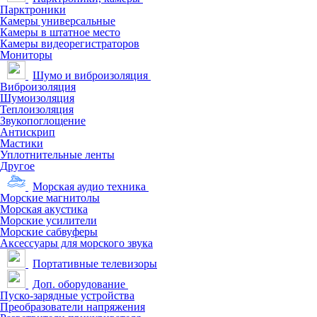
Парктроники
Камеры универсальные
Камеры в штатное место
Камеры видеорегистраторов
Мониторы
Шумо и виброизоляция
Виброизоляция
Шумоизоляция
Теплоизоляция
Звукопоглощение
Антискрип
Мастики
Уплотнительные ленты
Другое
Морская аудио техника
Морские магнитолы
Морская акустика
Морские усилители
Морские сабвуферы
Аксессуары для морского звука
Портативные телевизоры
Доп. оборудование
Пуско-зарядные устройства
Преобразователи напряжения