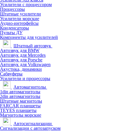
Усилители с процессором
Процессоры
Штатные усилители
Усилители морские
Аудио-интерфейсы
Конденсаторы
Пульты ДУ
Компоненты для усилителей
Штатный автозвук
Автозвук для BMW
Автозвук для Mercedes
Автозвук для Porsche
Автозвук для Volkswagen
Акустика, динамики
Сабвуферы
Усилители и процессоры
Автомагнитолы
1din автомагнитолы
2din автомагнитолы
Штатные магнитолы
FARCAR планшеты
TEYES планшеты
Магнитолы морские
Автосигнализации
Сигнализации с автозапуском