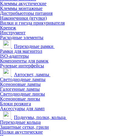
Клеммы акустические
Клеммы монтажные
Дистрибьюторы питания
Наконечники (втулки)
Вилки и гнезда прикуривателя
Крепеж
Инструмент
Расходные элементы
Переходные рамки
Рамки для магнитол
ISO-адаптеры
Компоненты для рамок
Рулевые интерфейсы
Автосвет, лампы
Светодиодные лампы
Ксеноновые лампы
Галогенные лампы
Светодиодные линзы
Ксеноновые линзы
Блоки розжига
Аксессуары для ламп
Подиумы, полки, кольца
Переходные кольца
Защитные сетки, грили
Полки акустические