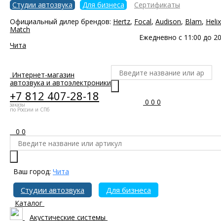
Студии автозвука
Для бизнеса
Сертификаты
Официальный дилер брендов:
Hertz
,
Focal
,
Audison
,
Blam
,
Helix
Match
Ежедневно с 11:00 до 20
Чита
Интернет-магазин
автозвука и автоэлектроники
+7 812 407-28-18
0
0
0
заказы
по России и СПб
0
0
Ваш город:
Чита
Студии автозвука
Для бизнеса
Каталог
Акустические системы