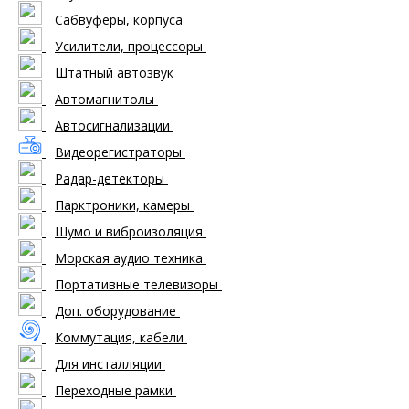
Сабвуферы, корпуса
Усилители, процессоры
Штатный автозвук
Автомагнитолы
Автосигнализации
Видеорегистраторы
Радар-детекторы
Парктроники, камеры
Шумо и виброизоляция
Морская аудио техника
Портативные телевизоры
Доп. оборудование
Коммутация, кабели
Для инсталляции
Переходные рамки