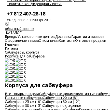
Политика конфиденциальности
+7 812 407-28-18
ежедневно с 11:00 до 20:00
обратный звонок
КАТАЛОГ
Бренды
Установочные центры
Доставка
Гарантии и возврат
Оформление заказа
О компании
Контакты
Оптовые продажи
Главная
Каталог
Сабвуферы, корпуса
Корпуса для сабвуфера
Корпуса для сабвуфера
Все товары раздела
Сабвуферные динамики
Активные сабвуф
Пассивные сабвуферы
Сабвуферы 20 см (8")
Сабвуферы 25 см (10")
Сабвуферы 30 см (12")
Сабвуферы 38 см (15")
Сабвуфер под сиденье
Сабвуферы морские
Корпуса для сабвуфера
Корпуса штатные