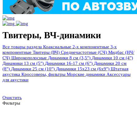
Твитеры, ВЧ-динамики
Все товары раздела
Коаксиальные
2-х компонентные
3-х
компонентные
Твитеры (ВЧ)
Среднечастотные (СЧ)
Мидбас (НЧ/
СЧ)
Широкополосные
Динамики 8 см (3,5")
Динамики 10 см (4")
Динамики 13 см (5")
Динамики 16-17 см (6")
Динамики 20 см
(8")
Динамики 25 см (10")
Динамики 15х23 см (6х9")
Штатная
акустика
Кроссоверы, фильтры
Морские динамики
Аксессуары
для акустики
Очистить
Фильтры